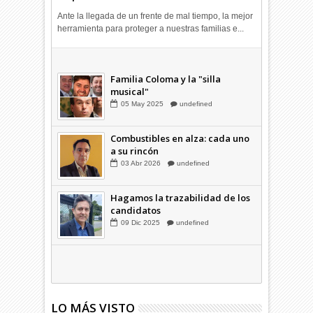
Ante la llegada de un frente de mal tiempo, la mejor
herramienta para proteger a nuestras familias e...
Combustibles en alza: cada uno
a su rincón
03
Abr
2026
undefined
Familia Coloma y la "silla
musical"
05
May
2025
undefined
Combustibles en alza: cada uno
a su rincón
03
Abr
2026
undefined
Hagamos la trazabilidad de los
candidatos
09
Dic
2025
undefined
LO MÁS VISTO