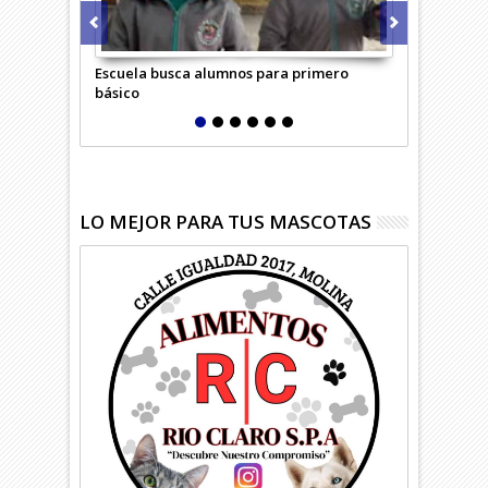
Escuela busca alumnos para primero
Adulta mayo
básico
confundió c
LO MEJOR PARA TUS MASCOTAS