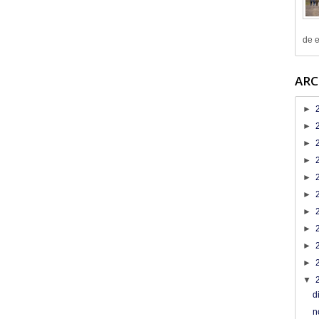
de e
ARC
►
►
►
►
►
►
►
►
►
►
▼
d
n