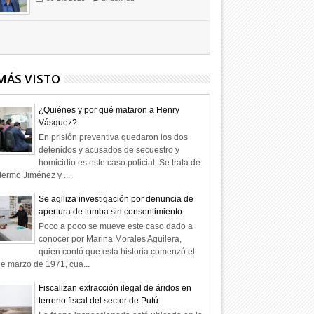
Hagamos la trazabilidad de los
candidatos
09
Dic
2025
undefined
MÁS VISTO
¿Quiénes y por qué mataron a Henry
Vásquez?
En prisión preventiva quedaron los dos
detenidos y acusados de secuestro y
homicidio es este caso policial. Se trata de
lermo Jiménez y ...
Se agiliza investigación por denuncia de
apertura de tumba sin consentimiento
Poco a poco se mueve este caso dado a
conocer por Marina Morales Aguilera,
quien contó que esta historia comenzó el
e marzo de 1971, cua...
Fiscalizan extracción ilegal de áridos en
terreno fiscal del sector de Putú