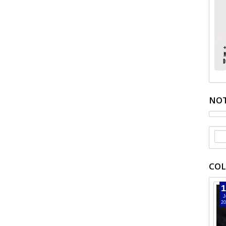
NOT
COL
1
J
20