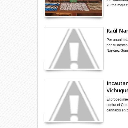
70 "palmeras"
Raúl Nar
Por unanimida
por su destac
Narváez Góm
Incautan
Vichuqu
El procedimie
contra el Cri
cannabis en 