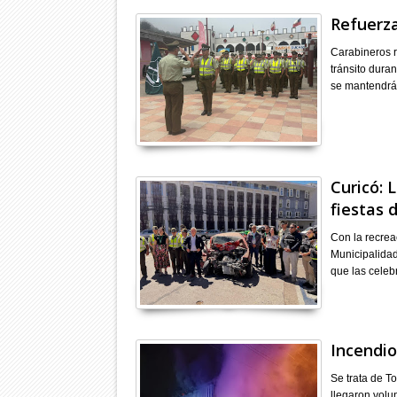
Refuerza
Carabineros re
tránsito duran
se mantendrá
Curicó: 
fiestas
Con la recrea
Municipalidad
que las celeb
Incendio
Se trata de T
llegaron volu