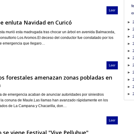
f
Leer
e
e enluta Navidad en Curicó
►
►
sta murió esta madrugada tras chocar un árbol en avenida Balmaceda,
►
consultorio Los Aromos.El deceso del conductor fue constatado por los
e emergencia que llegaro…
►
►
►
►
Leer
►
os forestales amenazan zonas pobladas en
►
n
►
►
ja de emergencia acaban de anunciar autoridades por siniestros
 la conuna de Maule.Las llamas han avanzado rápidamente en los
lados de La Campana y Chacarilla, don…
Leer
 se viene Festival "Vive Pelluhue"