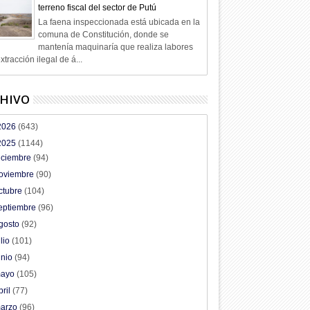
terreno fiscal del sector de Putú
La faena inspeccionada está ubicada en la
comuna de Constitución, donde se
mantenía maquinaría que realiza labores
xtracción ilegal de á...
HIVO
2026
(643)
2025
(1144)
iciembre
(94)
oviembre
(90)
ctubre
(104)
eptiembre
(96)
gosto
(92)
ulio
(101)
unio
(94)
ayo
(105)
bril
(77)
arzo
(96)