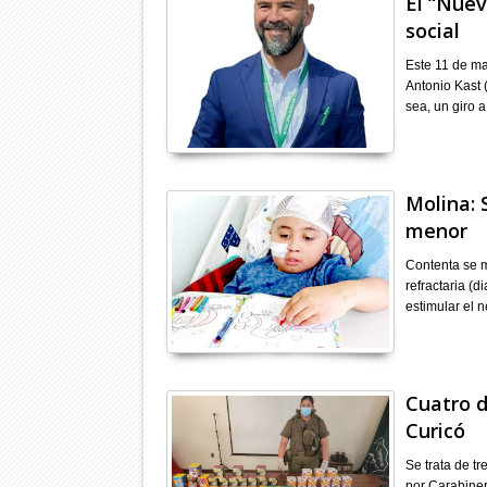
El “Nuev
social
Este 11 de ma
Antonio Kast 
sea, un giro 
Molina: 
menor
Contenta se m
refractaria (
estimular el 
Cuatro d
Curicó
Se trata de t
por Carabiner