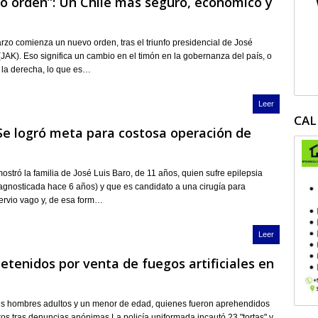
o orden”: Un Chile más seguro, económico y
rzo comienza un nuevo orden, tras el triunfo presidencial de José
(JAK). Eso significa un cambio en el timón en la gobernanza del país, o
a la derecha, lo que es…
Leer
CAL
Se logró meta para costosa operación de
ostró la familia de José Luis Baro, de 11 años, quien sufre epilepsia
diagnosticada hace 6 años) y que es candidato a una cirugía para
nervio vago y, de esa form…
Leer
etenidos por venta de fuegos artificiales en
res hombres adultos y un menor de edad, quienes fueron aprehendidos
os tras denuncias anónimas.La policía uniformada incautó 23 "tortas" y