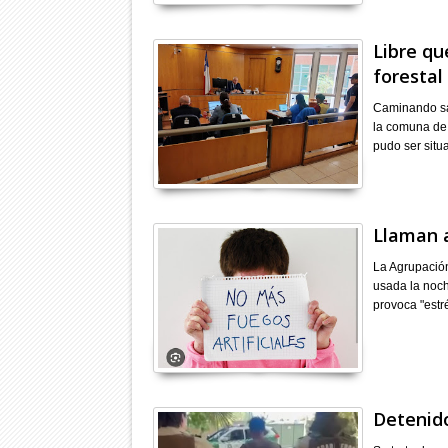
Libre qu
forestal
Caminando sal
la comuna de 
pudo ser situ
Llaman a
La Agrupación
usada la noch
provoca "estr
Detenido