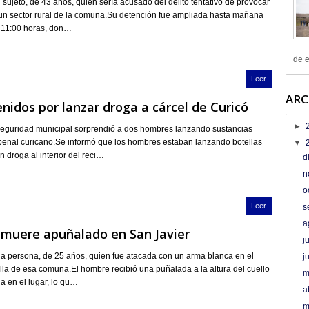
 sujeto, de 43 años, quien sería acusado del delito tentativo de provocar
 un sector rural de la comuna.Su detención fue ampliada hasta mañana
 11:00 horas, don…
de e
Leer
ARC
nidos por lanzar droga a cárcel de Curicó
►
seguridad municipal sorprendió a dos hombres lanzando sustancias
penal curicano.Se informó que los hombres estaban lanzando botellas
▼
n droga al interior del reci…
d
n
o
Leer
s
a
muere apuñalado en San Javier
j
na persona, de 25 años, quien fue atacada con un arma blanca en el
j
lla de esa comuna.El hombre recibió una puñalada a la altura del cuello
m
da en el lugar, lo qu…
a
m