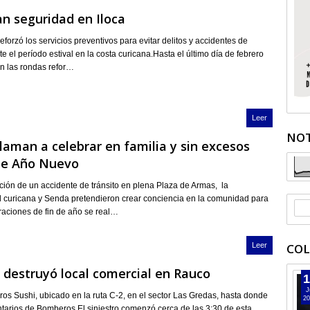
n seguridad en Iloca
forzó los servicios preventivos para evitar delitos y accidentes de
te el período estival en la costa curicana.Hasta el último día de febrero
n las rondas refor…
Leer
NOT
Llaman a celebrar en familia y sin excesos
 de Año Nuevo
ción de un accidente de tránsito en plena Plaza de Armas, la
 curicana y Senda pretendieron crear conciencia en la comunidad para
raciones de fin de año se real…
Leer
COL
 destruyó local comercial en Rauco
1
J
oros Sushi, ubicado en la ruta C-2, en el sector Las Gredas, hasta donde
20
ntarios de Bomberos.El siniestro comenzó cerca de las 3:30 de esta