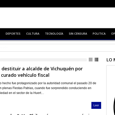
DEPORTES
CULTURA
TECNOLOGÍA
SIN CENSURA
POLITICA
OP
Zapallar
LO 
destituir a alcalde de Vichuquén por
curado vehículo fiscal
o hecho fue protagonizado por la autoridad comunal el pasado 20 de
n plenas Fiestas Patrias, cuando fue sorprendido conduciendo en
iedad en el sector de la Huert…
Leer