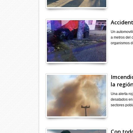
Accident
Un automovili
a metros del 
organismos d
Imcendi
la regió
Una alerta ro
desatados en
sectores pob
Con todo