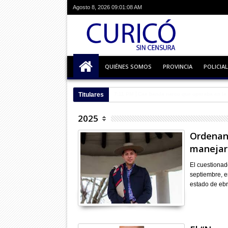
Agosto 8, 2026
09:01:09 AM
QUIÉNES SOMOS
PROVINCIA
POLICIAL
Titulares
08:39 AM
Comenzaron reparaciones a Liceo 
2025
Ordenan 
manejar 
El cuestionad
septiembre, e
estado de ebr