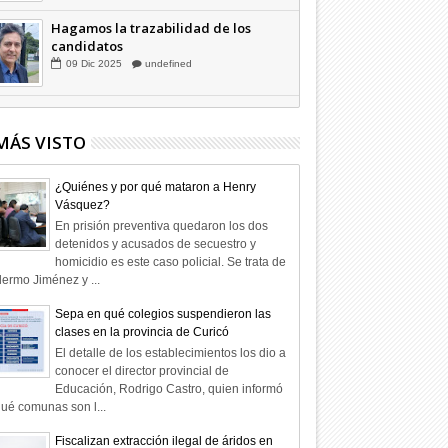
Hagamos la trazabilidad de los
candidatos
09
Dic
2025
undefined
MÁS VISTO
¿Quiénes y por qué mataron a Henry
Vásquez?
En prisión preventiva quedaron los dos
detenidos y acusados de secuestro y
homicidio es este caso policial. Se trata de
lermo Jiménez y ...
Sepa en qué colegios suspendieron las
clases en la provincia de Curicó
El detalle de los establecimientos los dio a
conocer el director provincial de
Educación, Rodrigo Castro, quien informó
ué comunas son l...
Fiscalizan extracción ilegal de áridos en