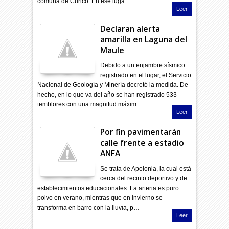
comuna de Curicó. En ese luga…
Leer
Declaran alerta
amarilla en Laguna del
Maule
Debido a un enjambre sísmico
registrado en el lugar, el Servicio
Nacional de Geología y Minería decretó la medida. De
hecho, en lo que va del año se han registrado 533
temblores con una magnitud máxim…
Leer
Por fin pavimentarán
calle frente a estadio
ANFA
Se trata de Apolonia, la cual está
cerca del recinto deportivo y de
establecimientos educacionales. La arteria es puro
polvo en verano, mientras que en invierno se
transforma en barro con la lluvia, p…
Leer