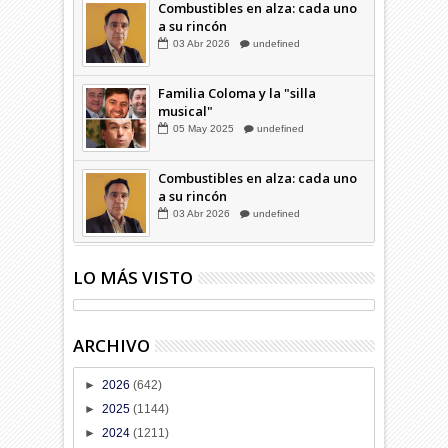
Combustibles en alza: cada uno
a su rincón
03
Abr
2026
undefined
Familia Coloma y la "silla
musical"
05
May
2025
undefined
Combustibles en alza: cada uno
a su rincón
03
Abr
2026
undefined
LO MÁS VISTO
ARCHIVO
►
2026
(642)
►
2025
(1144)
►
2024
(1211)