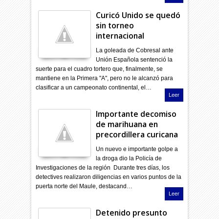
Curicó Unido se quedó
sin torneo
internacional
La goleada de Cobresal ante
Unión Española sentenció la
suerte para el cuadro tortero que, finalmente, se
mantiene en la Primera "A", pero no le alcanzó para
clasificar a un campeonato continental, el…
Leer
Importante decomiso
de marihuana en
precordillera curicana
Un nuevo e importante golpe a
la droga dio la Policía de
Investigaciones de la región Durante tres días, los
detectives realizaron diligencias en varios puntos de la
puerta norte del Maule, destacand…
Leer
Detenido presunto