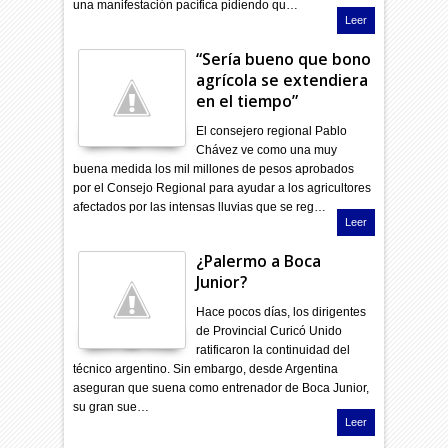
una manifestación pacífica pidiendo qu…
Leer
“Sería bueno que bono
agrícola se extendiera
en el tiempo”
El consejero regional Pablo
Chávez ve como una muy
buena medida los mil millones de pesos aprobados
por el Consejo Regional para ayudar a los agricultores
afectados por las intensas lluvias que se reg…
Leer
¿Palermo a Boca
Junior?
Hace pocos días, los dirigentes
de Provincial Curicó Unido
ratificaron la continuidad del
técnico argentino. Sin embargo, desde Argentina
aseguran que suena como entrenador de Boca Junior,
su gran sue…
Leer