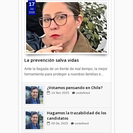
17
Jul
2026
La prevención salva vidas
Ante la llegada de un frente de mal tiempo, la mejor
herramienta para proteger a nuestras familias e...
¿Cómo cerramos la grieta que
¿Votamos pensando en Chile?
divide a los chilenos?
14
Nov
2025
undefined
20
Ago
2025
undefined
Hagamos la trazabilidad de los
candidatos
09
Dic
2025
undefined