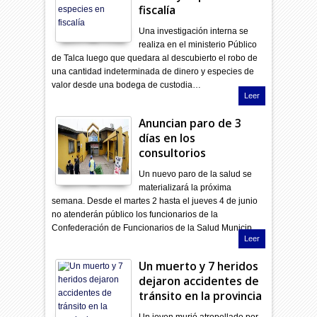
fiscalía
Una investigación interna se
realiza en el ministerio Público
de Talca luego que quedara al descubierto el robo de
una cantidad indeterminada de dinero y especies de
valor desde una bodega de custodia…
Leer
Anuncian paro de 3
días en los
consultorios
Un nuevo paro de la salud se
materializará la próxima
semana. Desde el martes 2 hasta el jueves 4 de junio
no atenderán público los funcionarios de la
Confederación de Funcionarios de la Salud Municip…
Leer
Un muerto y 7 heridos
dejaron accidentes de
tránsito en la provincia
Un joven murió atropellado por