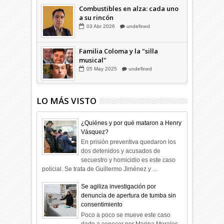
Combustibles en alza: cada uno
a su rincón
03
Abr
2026
undefined
Familia Coloma y la "silla
musical"
05
May
2025
undefined
LO MÁS VISTO
¿Quiénes y por qué mataron a Henry
Vásquez?
En prisión preventiva quedaron los
dos detenidos y acusados de
secuestro y homicidio es este caso
policial. Se trata de Guillermo Jiménez y ...
Se agiliza investigación por
denuncia de apertura de tumba sin
consentimiento
Poco a poco se mueve este caso
dado a conocer por Marina Morales