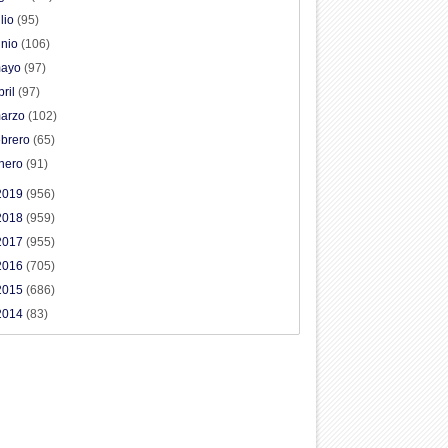
ulio
(95)
unio
(106)
ayo
(97)
bril
(97)
arzo
(102)
ebrero
(65)
nero
(91)
2019
(956)
2018
(959)
2017
(955)
2016
(705)
2015
(686)
2014
(83)