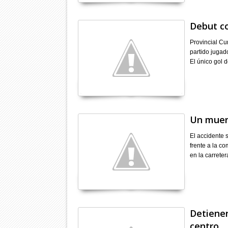
Debut co
Provincial Cu
partido jugad
El único gol 
Un muert
El accidente s
frente a la c
en la carrete
Detienen
centro