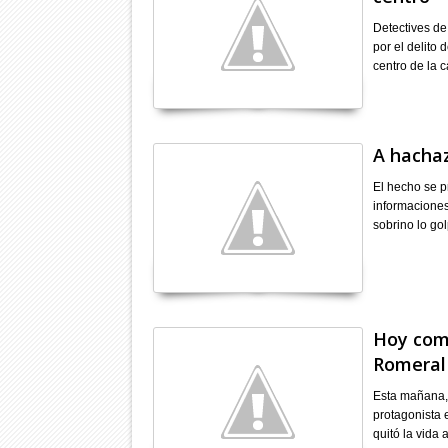
Detectives de
por el delito 
centro de la c
A hachaz
El hecho se p
informaciones
sobrino lo g
Hoy com
Romeral
Esta mañana, a
protagonista 
quitó la vida