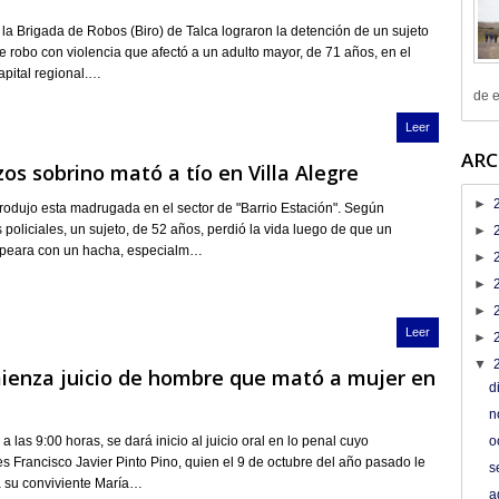
 la Brigada de Robos (Biro) de Talca lograron la detención de un sujeto
de robo con violencia que afectó a un adulto mayor, de 71 años, en el
apital regional.…
de e
Leer
ARC
os sobrino mató a tío en Villa Alegre
►
rodujo esta madrugada en el sector de "Barrio Estación". Según
 policiales, un sujeto, de 52 años, perdió la vida luego de que un
►
olpeara con un hacha, especialm…
►
►
►
Leer
►
▼
ienza juicio de hombre que mató a mujer en
d
n
 las 9:00 horas, se dará inicio al juicio oral en lo penal cuyo
o
es Francisco Javier Pinto Pino, quien el 9 de octubre del año pasado le
s
 a su conviviente María…
a