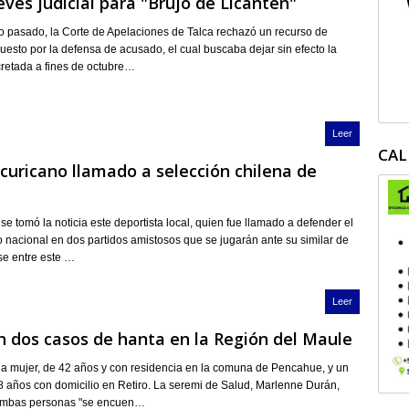
vés judicial para "Brujo de Licantén"
o pasado, la Corte de Apelaciones de Talca rechazó un recurso de
puesto por la defensa de acusado, el cual buscaba dejar sin efecto la
retada a fines de octubre…
Leer
CAL
curicano llamado a selección chilena de
se tomó la noticia este deportista local, quien fue llamado a defender el
o nacional en dos partidos amistosos que se jugarán ante su similar de
rse entre este …
Leer
 dos casos de hanta en la Región del Maule
na mujer, de 42 años y con residencia en la comuna de Pencahue, y un
 años con domicilio en Retiro. La seremi de Salud, Marlenne Durán,
ambas personas "se encuen…