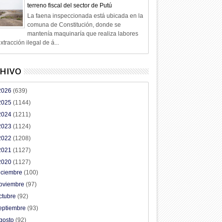
terreno fiscal del sector de Putú
La faena inspeccionada está ubicada en la
comuna de Constitución, donde se
mantenía maquinaría que realiza labores
xtracción ilegal de á...
HIVO
2026
(639)
2025
(1144)
2024
(1211)
2023
(1124)
2022
(1208)
2021
(1127)
2020
(1127)
iciembre
(100)
oviembre
(97)
ctubre
(92)
eptiembre
(93)
gosto
(92)