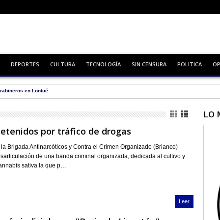
DEPORTES
CULTURA
TECNOLOGÍA
SIN CENSURA
POLITICA
OP
rabineros en Lontué
LO 
etenidos por tráfico de drogas
 la Brigada Antinarcóticos y Contra el Crimen Organizado (Brianco)
esarticulación de una banda criminal organizada, dedicada al cultivo y
annabis sativa la que p…
Leer