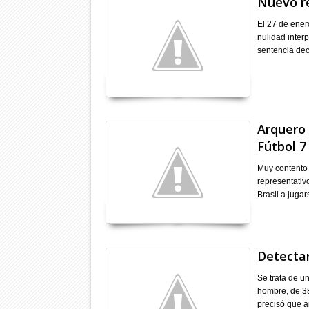
Nuevo re
El 27 de ener
nulidad inter
sentencia dec
Arquero 
Fútbol 7
Muy contento 
representativ
Brasil a juga
Detectan
Se trata de u
hombre, de 38
precisó que 