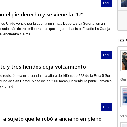
Leer
n el pie derecho y se viene la "U"
ricó Unido venció por la cuenta mínima a Deportes La Serena, en un
o ante más de tres mil personas que llegaron hasta el Estadio La Granja.
del encuentro fue ma…
LO 
Leer
o y tres heridos deja volcamiento
e registró esta madrugada a la altura del kilómetro 228 de la Ruta 5 Sur,
Guil
omuna de San Rafael. A eso de las 2:00 horas, un vehículo particular volcó
ra y una d…
Leer
de q
 a sujeto que le robó a anciano en pleno