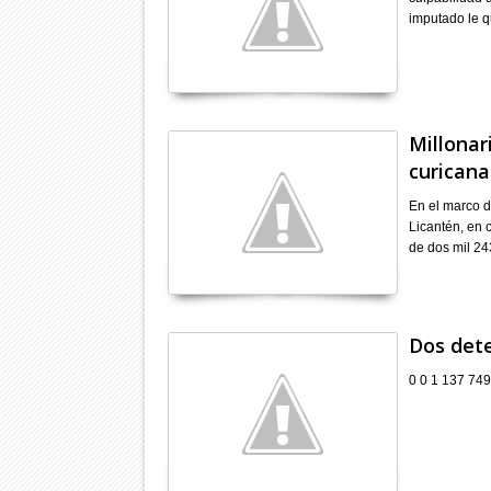
imputado le q
Millonar
curicana
En el marco d
Licantén, en c
de dos mil 2
Dos dete
0 0 1 137 749