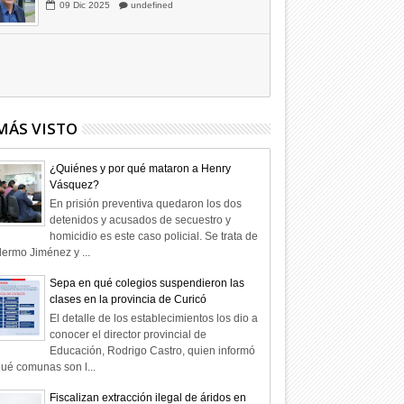
Hagamos la trazabilidad de los
candidatos
09
Dic
2025
undefined
MÁS VISTO
¿Quiénes y por qué mataron a Henry
Vásquez?
En prisión preventiva quedaron los dos
detenidos y acusados de secuestro y
homicidio es este caso policial. Se trata de
lermo Jiménez y ...
Sepa en qué colegios suspendieron las
clases en la provincia de Curicó
El detalle de los establecimientos los dio a
conocer el director provincial de
Educación, Rodrigo Castro, quien informó
ué comunas son l...
Fiscalizan extracción ilegal de áridos en