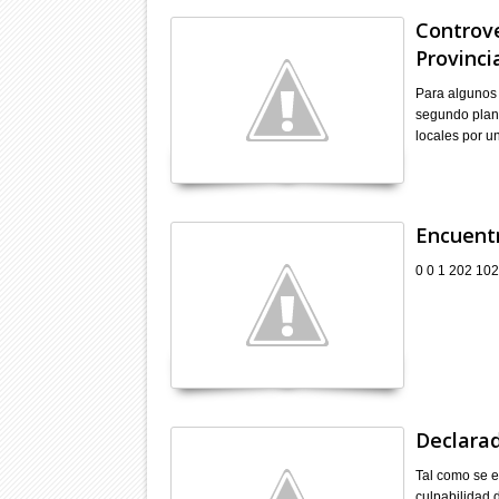
Controve
Provinci
Para algunos 
segundo plano
locales por u
Encuentr
0 0 1 202 102
Declarad
Tal como se e
culpabilidad d