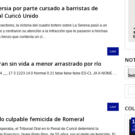
rsia por parte cursado a barristas de
al Curicó Unido
sectores, la victoria del cuadro tortero sobre La Serena pasó a un
 y centraron su atención a la infracción que le pasaron a hinchas
n lienzo que contenía un cl…
Leer
NOT
an sin vida a menor arrastrado por río
4 ,,,,, 17 3 1223 14.0 Normal 0 21 false false false ES-CL JA X-NONE …
Leer
COL
o culpable femicida de Romeral
1
J
speraba, el Tribunal Oral en lo Penal de Curicó determinó la
20
e Francisco Javier Pinto Pino, de 55 años, por el delito de femicidio. El