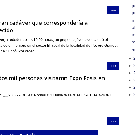
j
Leer
j
m
ran cadáver que correspondería a
a
ecido
m
yer, alrededor de las 19:00 horas, un grupo de jóvenes encontró el
f
da de un hombre en el sector El Yacal de la localidad de Potrero Grande,
e
 de Curicó. Por orden…
►
►
Leer
►
os mil personas visitaron Expo Fosis en
►
►
►
5 ,,,,, 20 5 2919 14.0 Normal 0 21 false false false ES-CL JA X-NONE …
Leer
gar más contenido