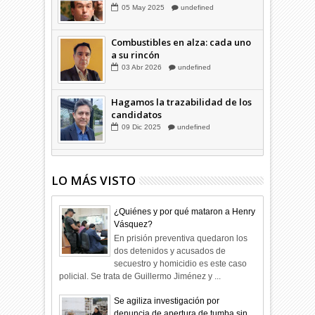
musical"
05
May
2025
undefined
Combustibles en alza: cada uno
a su rincón
03
Abr
2026
undefined
Hagamos la trazabilidad de los
candidatos
09
Dic
2025
undefined
LO MÁS VISTO
¿Quiénes y por qué mataron a Henry
Vásquez?
En prisión preventiva quedaron los
dos detenidos y acusados de
secuestro y homicidio es este caso
policial. Se trata de Guillermo Jiménez y ...
Se agiliza investigación por
denuncia de apertura de tumba sin