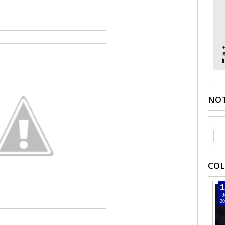
NOT
COL
1
J
20