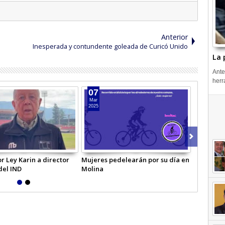
Anterior
Inesperada y contundente goleada de Curicó Unido
La 
Ante
herr
07
13
Mar
Jun
2025
2024
r Ley Karin a director
Mujeres pedelearán por su día en
Personas 
del IND
Molina
estero en