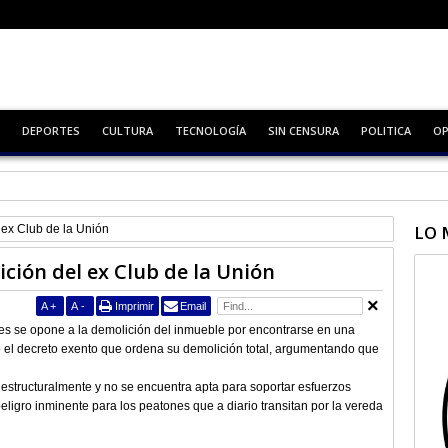
DEPORTES
CULTURA
TECNOLOGÍA
SIN CENSURA
POLITICA
OP
Zapallar
LO 
 ex Club de la Unión
ción del ex Club de la Unión
A
+
A
-
Imprimir
Email
s se opone a la demolición del inmueble por encontrarse en una
mó el decreto exento que ordena su demolición total, argumentando que
estructuralmente y no se encuentra apta para soportar esfuerzos
eligro inminente para los peatones que a diario transitan por la vereda