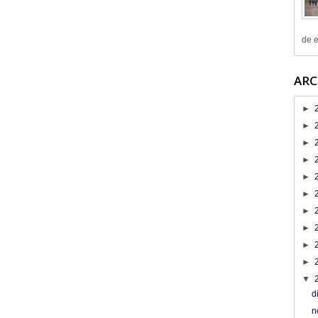
de e
ARC
►
►
►
►
►
►
►
►
►
►
▼
d
n