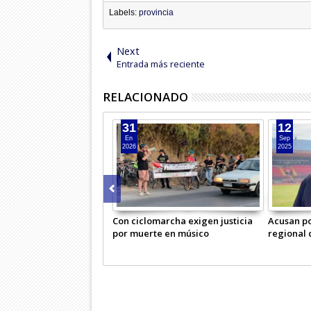
Labels:
provincia
Next
Entrada más reciente
RELACIONADO
31
12
En
Sep
2026
2025
Con ciclomarcha exigen justicia
Acusan po
por muerte en músico
regional 