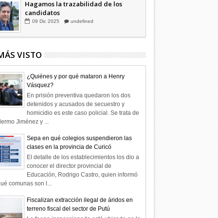
Hagamos la trazabilidad de los
candidatos
09
Dic
2025
undefined
MÁS VISTO
¿Quiénes y por qué mataron a Henry
Vásquez?
En prisión preventiva quedaron los dos
detenidos y acusados de secuestro y
homicidio es este caso policial. Se trata de
lermo Jiménez y ...
Sepa en qué colegios suspendieron las
clases en la provincia de Curicó
El detalle de los establecimientos los dio a
conocer el director provincial de
Educación, Rodrigo Castro, quien informó
ué comunas son l...
Fiscalizan extracción ilegal de áridos en
terreno fiscal del sector de Putú