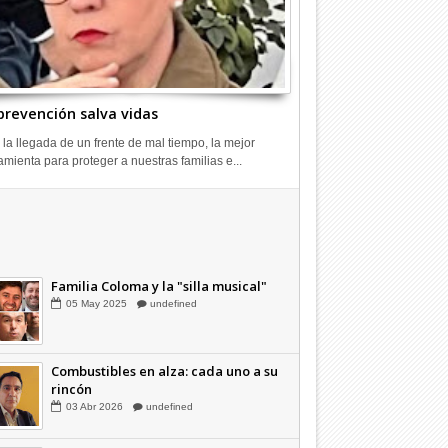
prevención salva vidas
 la llegada de un frente de mal tiempo, la mejor
amienta para proteger a nuestras familias e...
26
25
Dic
Abr
Combustibles en alza: cada uno a su
2023
2023
rincón
03
Abr
2026
undefined
Familia Coloma y la "silla musical"
05
May
2025
undefined
aisladas por crecida de
Mineduc realiza evaluaciones en
Se acerca 
 San Clemente
sus redes de mejoramiento
central
Combustibles en alza: cada uno a su
rincón
03
Abr
2026
undefined