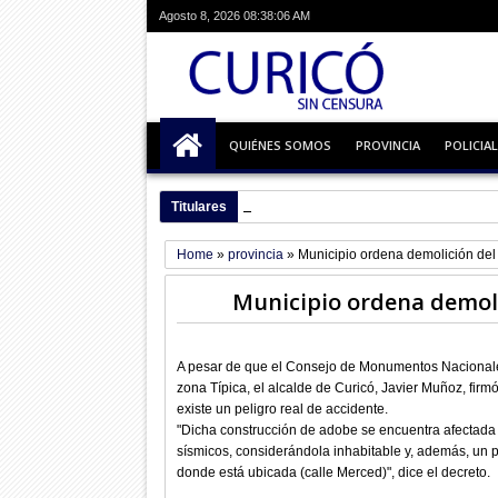
Agosto 8, 2026
08:38:07 AM
QUIÉNES SOMOS
PROVINCIA
POLICIAL
Titulares
08:39 AM
Comenzaron reparaciones a Liceo 
Home
»
provincia
»
Municipio ordena demolición del
Municipio ordena demoli
A pesar de que el Consejo de Monumentos Nacionale
zona Típica, el alcalde de Curicó, Javier Muñoz, fir
existe un peligro real de accidente.
"Dicha construcción de adobe se encuentra afectada 
sísmicos, considerándola inhabitable y, además, un p
donde está ubicada (calle Merced)", dice el decreto.