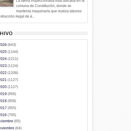
La faena inspeccionada está ubicada en la
comuna de Constitución, donde se
mantenía maquinaría que realiza labores
xtracción ilegal de á...
HIVO
2026
(643)
2025
(1144)
2024
(1211)
2023
(1124)
2022
(1208)
2021
(1127)
2020
(1127)
2019
(956)
2018
(959)
2017
(955)
2016
(705)
iciembre
(65)
oviembre
(64)