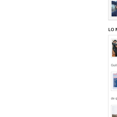
LO 
Guil
de q