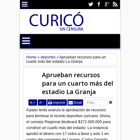
Home
»
deportes
»
Aprueban recursos para un
cuarto más del estadio La Granja
Aprueban recursos
para un cuarto más del
estadio La Granja
A
+
A
-
Imprimir
Email
A paso lento avanza la aprobación de recursos
para terminar el recinto deportivo curicano. Ahora,
el consejo Regional destinará $372.000.000 para
construir un cuarto más del estadio. La instancia
aprobó el dinero con 17 votos a favor y solo 1 en
contra del consejero de Linares, Carlos Gajardo.