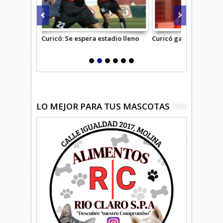
adio lleno
Curicó ganó y avanzó en Copa Chile
Curicó Unido
puntero de l
LO MEJOR PARA TUS MASCOTAS