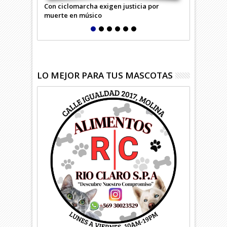
Con ciclomarcha exigen justicia por
Acusan por L
muerte en músico
del IND
LO MEJOR PARA TUS MASCOTAS