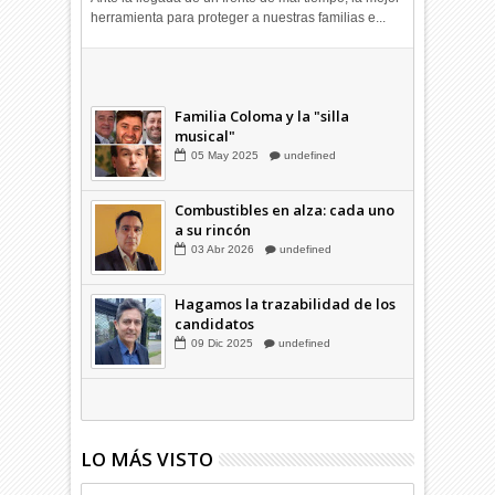
herramienta para proteger a nuestras familias e...
Combustibles en alza: cada uno
a su rincón
03
Abr
2026
undefined
Familia Coloma y la "silla
musical"
05
May
2025
undefined
Combustibles en alza: cada uno
a su rincón
03
Abr
2026
undefined
Hagamos la trazabilidad de los
candidatos
09
Dic
2025
undefined
LO MÁS VISTO