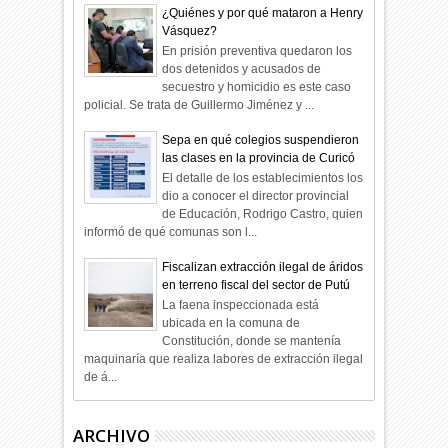
¿Quiénes y por qué mataron a Henry
Vásquez?
En prisión preventiva quedaron los
dos detenidos y acusados de
secuestro y homicidio es este caso
policial. Se trata de Guillermo Jiménez y ...
Sepa en qué colegios suspendieron
las clases en la provincia de Curicó
El detalle de los establecimientos los
dio a conocer el director provincial
de Educación, Rodrigo Castro, quien
informó de qué comunas son l...
Fiscalizan extracción ilegal de áridos
en terreno fiscal del sector de Putú
La faena inspeccionada está
ubicada en la comuna de
Constitución, donde se mantenía
maquinaría que realiza labores de extracción ilegal
de á...
ARCHIVO