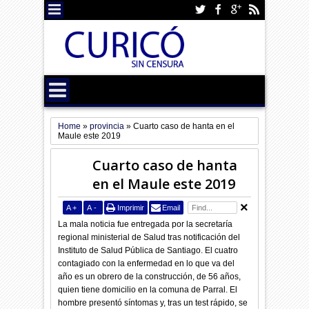
Home
»
provincia
»
Cuarto caso de hanta en el
Maule este 2019
Cuarto caso de hanta
en el Maule este 2019
A
+
A
-
Imprimir
Email
La mala noticia fue entregada por la secretaría
regional ministerial de Salud tras notificación del
Instituto de Salud Pública de Santiago. El cuatro
contagiado con la enfermedad en lo que va del
año es un obrero de la construcción, de 56 años,
quien tiene domicilio en la comuna de Parral. El
hombre presentó síntomas y, tras un test rápido, se