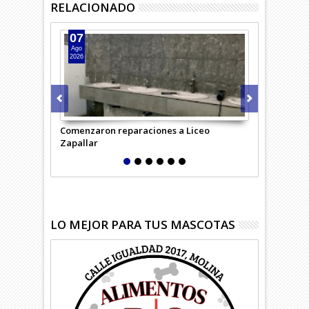
RELACIONADO
07
07
Ago
Ago
2026
2026
Comenzaron reparaciones a Liceo
Desempleo c
Zapallar
región
LO MEJOR PARA TUS MASCOTAS