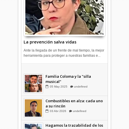
La prevención salva vidas
Ante la llegada de un frente de mal tiempo, la mejor
herramienta para proteger a nuestras familias e...
Combustibles en alza: cada uno
a su rincón
03
Abr
2026
undefined
Familia Coloma y la "silla
musical"
05
May
2025
undefined
Combustibles en alza: cada uno
a su rincón
03
Abr
2026
undefined