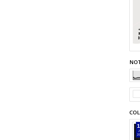
NOT
COL
1
J
20