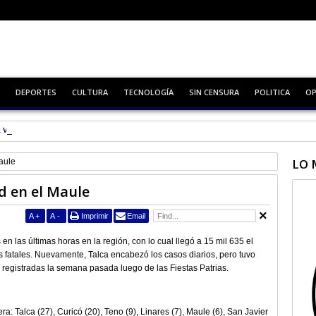
DEPORTES
CULTURA
TECNOLOGÍA
SIN CENSURA
POLITICA
OP
 Virtual
LO 
aule
d en el Maule
A
+
A
-
Imprimir
Email
n las últimas horas en la región, con lo cual llegó a 15 mil 635 el
as fatales. Nuevamente, Talca encabezó los casos diarios, pero tuvo
s registradas la semana pasada luego de las Fiestas Patrias.
a: Talca (27), Curicó (20), Teno (9), Linares (7), Maule (6), San Javier