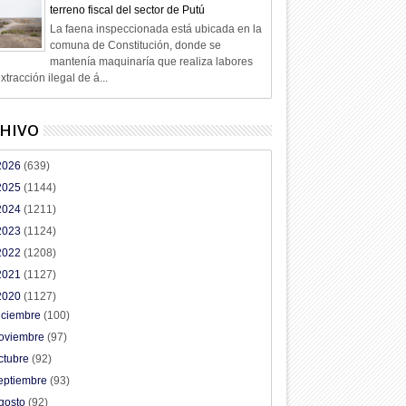
terreno fiscal del sector de Putú
La faena inspeccionada está ubicada en la
comuna de Constitución, donde se
mantenía maquinaría que realiza labores
xtracción ilegal de á...
HIVO
2026
(639)
2025
(1144)
2024
(1211)
2023
(1124)
2022
(1208)
2021
(1127)
2020
(1127)
iciembre
(100)
oviembre
(97)
ctubre
(92)
eptiembre
(93)
gosto
(92)