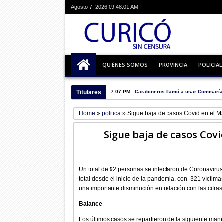
Agosto 7, 2026
09:48:02 AM
QUIÉNES SOMOS
PROVINCIA
POLICIAL
Titulares
7:07 PM
Carabineros llamó a usar Comisaría
Home
»
politica
»
Sigue baja de casos Covid en el M
Sigue baja de casos Covi
Un total de 92 personas se infectaron de Coronavirus e
total desde el inicio de la pandemia, con 321 víctim
una importante disminución en relación con las cifra
Balance
Los últimos casos se repartieron de la siguiente maner