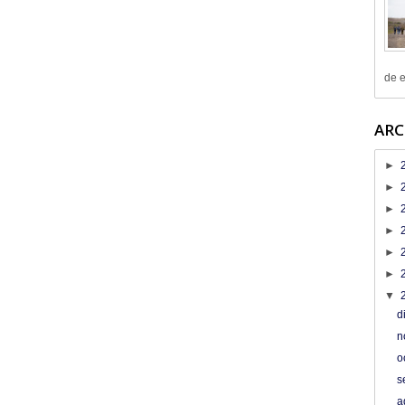
de e
ARC
►
►
►
►
►
►
▼
d
n
o
s
a