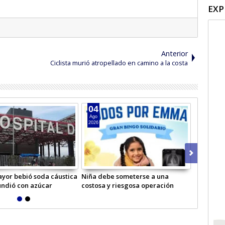
EXP
Anterior
Ciclista murió atropellado en camino a la costa
04
03
Ago
Ago
2026
2026
yor bebió soda cáustica
Niña debe someterse a una
Reparan y
undió con azúcar
costosa y riesgosa operación
por tempo