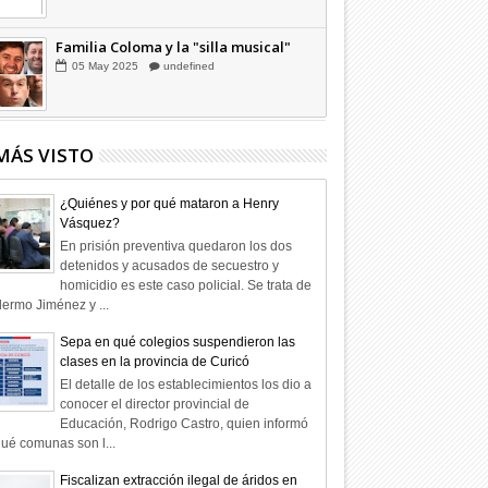
Familia Coloma y la "silla musical"
05
May
2025
undefined
MÁS VISTO
¿Quiénes y por qué mataron a Henry
Vásquez?
En prisión preventiva quedaron los dos
detenidos y acusados de secuestro y
homicidio es este caso policial. Se trata de
lermo Jiménez y ...
Sepa en qué colegios suspendieron las
clases en la provincia de Curicó
El detalle de los establecimientos los dio a
conocer el director provincial de
Educación, Rodrigo Castro, quien informó
ué comunas son l...
Fiscalizan extracción ilegal de áridos en