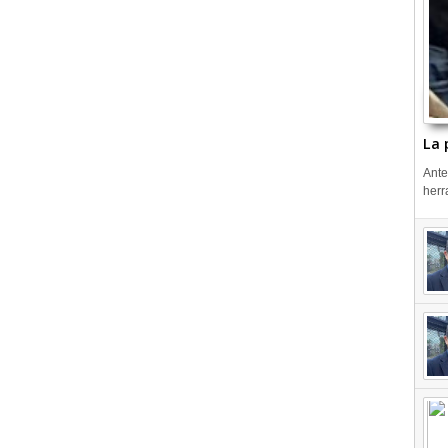
La 
Ante
herr