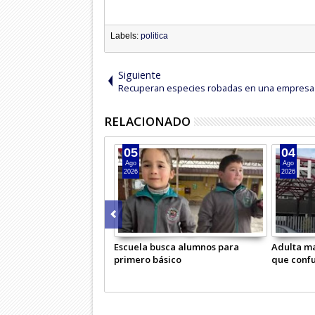
Labels:
politica
Siguiente
Recuperan especies robadas en una empresa
RELACIONADO
05
04
Ago
Ago
2026
2026
Escuela busca alumnos para
Adulta ma
primero básico
que conf