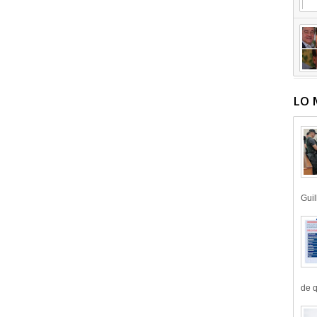
LO 
Guil
de q