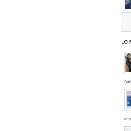
LO 
Guil
de q