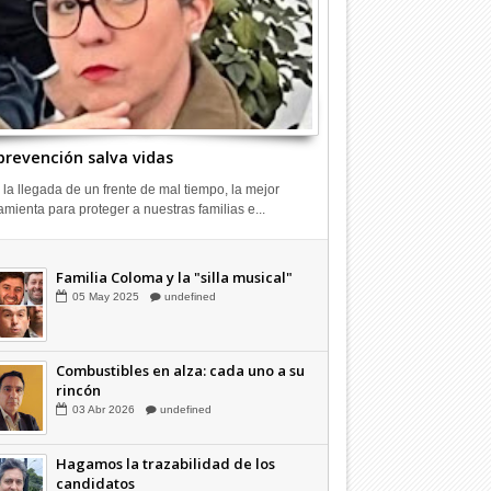
prevención salva vidas
 la llegada de un frente de mal tiempo, la mejor
amienta para proteger a nuestras familias e...
Combustibles en alza: cada uno a su
rincón
03
Abr
2026
undefined
Familia Coloma y la "silla musical"
05
May
2025
undefined
Combustibles en alza: cada uno a su
rincón
03
Abr
2026
undefined