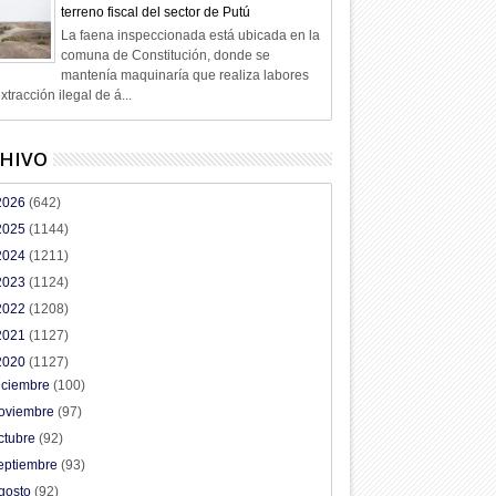
terreno fiscal del sector de Putú
La faena inspeccionada está ubicada en la
comuna de Constitución, donde se
mantenía maquinaría que realiza labores
xtracción ilegal de á...
HIVO
2026
(642)
2025
(1144)
2024
(1211)
2023
(1124)
2022
(1208)
2021
(1127)
2020
(1127)
iciembre
(100)
oviembre
(97)
ctubre
(92)
eptiembre
(93)
gosto
(92)