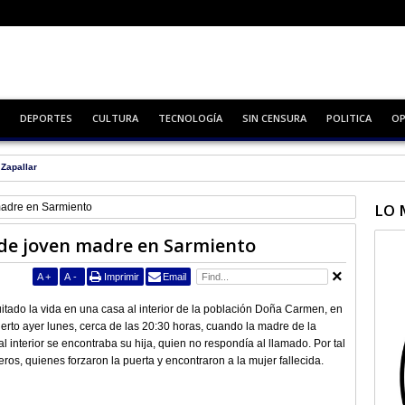
DEPORTES
CULTURA
TECNOLOGÍA
SIN CENSURA
POLITICA
OP
Zapallar
LO 
madre en Sarmiento
 de joven madre en Sarmiento
A
+
A
-
Imprimir
Email
uitado la vida en una casa al interior de la población Doña Carmen, en
erto ayer lunes, cerca de las 20:30 horas, cuando la madre de la
l interior se encontraba su hija, quien no respondía al llamado. Por tal
ros, quienes forzaron la puerta y encontraron a la mujer fallecida.