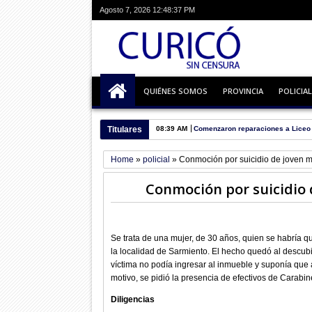
Agosto 7, 2026
12:48:38 PM
QUIÉNES SOMOS
PROVINCIA
POLICIAL
Titulares
08:39 AM
Comenzaron reparaciones a Liceo 
Home
»
policial
»
Conmoción por suicidio de joven 
Conmoción por suicidio
Se trata de una mujer, de 30 años, quien se habría q
la localidad de Sarmiento. El hecho quedó al descubi
víctima no podía ingresar al inmueble y suponía que a
motivo, se pidió la presencia de efectivos de Carabine
Diligencias