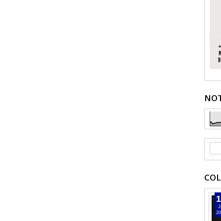
NOT
COL
1
J
20