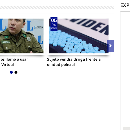
EXP
05
04
Ago
Ago
2026
2026
os llamó a usar
Sujeto vendía droga frente a
Hombre in
 Virtual
unidad policial
Licantén