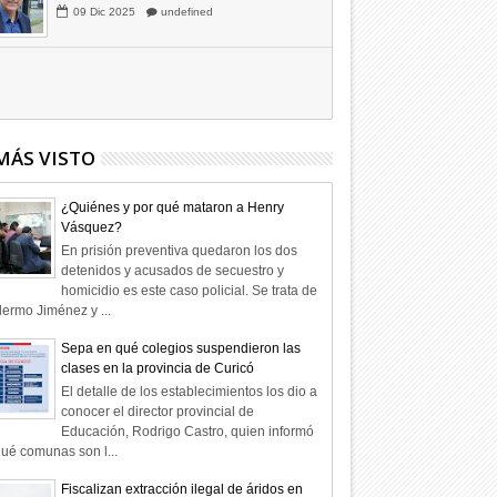
Hagamos la trazabilidad de los
candidatos
09
Dic
2025
undefined
MÁS VISTO
¿Quiénes y por qué mataron a Henry
Vásquez?
En prisión preventiva quedaron los dos
detenidos y acusados de secuestro y
homicidio es este caso policial. Se trata de
lermo Jiménez y ...
Sepa en qué colegios suspendieron las
clases en la provincia de Curicó
El detalle de los establecimientos los dio a
conocer el director provincial de
Educación, Rodrigo Castro, quien informó
ué comunas son l...
Fiscalizan extracción ilegal de áridos en