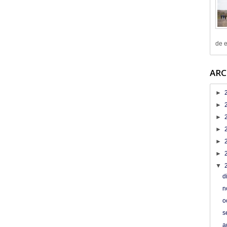
de e
ARC
►
►
►
►
►
►
▼
d
n
o
s
a