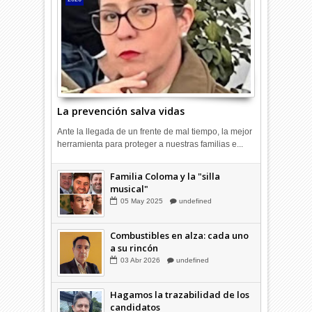
La prevención salva vidas
Ante la llegada de un frente de mal tiempo, la mejor
herramienta para proteger a nuestras familias e...
Combustibles en alza: cada uno
a su rincón
Familia Coloma y la "silla
03
Abr
2026
undefined
musical"
05
May
2025
undefined
Combustibles en alza: cada uno
a su rincón
03
Abr
2026
undefined