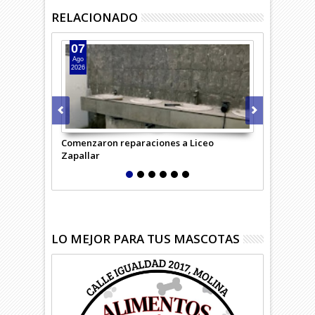
RELACIONADO
07
07
Ago
Ago
2026
2026
Comenzaron reparaciones a Liceo
Desempleo c
Zapallar
región
LO MEJOR PARA TUS MASCOTAS