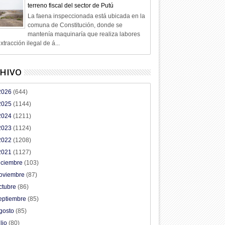
terreno fiscal del sector de Putú
La faena inspeccionada está ubicada en la
comuna de Constitución, donde se
mantenía maquinaría que realiza labores
xtracción ilegal de á...
HIVO
2026
(644)
2025
(1144)
2024
(1211)
2023
(1124)
2022
(1208)
2021
(1127)
iciembre
(103)
oviembre
(87)
ctubre
(86)
eptiembre
(85)
gosto
(85)
ulio
(80)