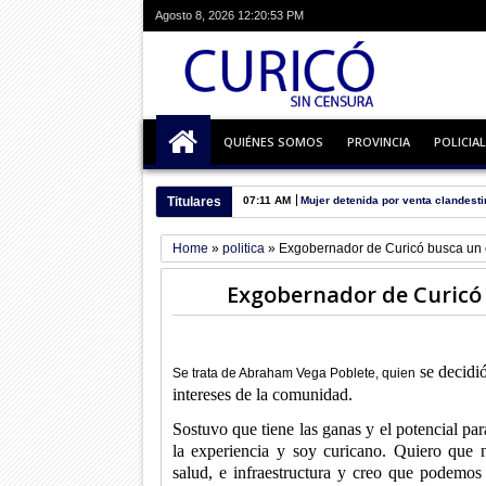
Agosto 8, 2026
12:20:54 PM
QUIÉNES SOMOS
PROVINCIA
POLICIAL
Titulares
07:11 AM
Mujer detenida por venta clandesti
Home
»
politica
»
Exgobernador de Curicó busca un 
Exgobernador de Curicó 
se decidió
Se trata de Abraham Vega Poblete, quien
intereses de la comunidad.
Sostuvo que tiene las ganas y el potencial par
la experiencia y soy curicano. Quiero que 
salud, e infraestructura y creo que podemos