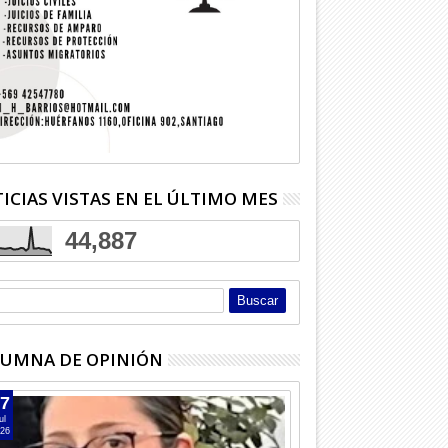
usca alumnos para
Adulta mayor bebió soda cáustica
Niña deb
ásico
que confundió con azúcar
costosa y
ICIAS VISTAS EN EL ÚLTIMO MES
44,887
UMNA DE OPINIÓN
7
ul
26