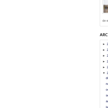
de e
ARC
►
►
►
►
►
▼
d
n
o
s
a
j