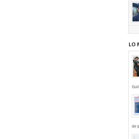
LO 
Guil
de q