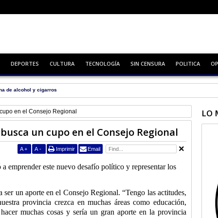
DEPORTES
CULTURA
TECNOLOGÍA
SIN CENSURA
POLITICA
OP
na de alcohol y cigarros
LO 
cupo en el Consejo Regional
busca un cupo en el Consejo Regional
A
+
A
-
Imprimir
Email
 a emprender este nuevo desafío político y representar los
a ser un aporte en el Consejo Regional. “Tengo las actitudes,
nuestra provincia crezca en muchas áreas como educación,
 hacer muchas cosas y sería un gran aporte en la provincia