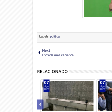
Labels:
politica
Next
Entrada más reciente
RELACIONADO
07
07
Ago
Ago
2026
2026