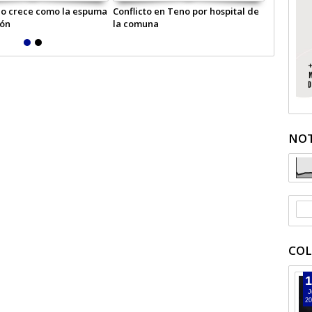
o crece como la espuma
Conflicto en Teno por hospital de
Escuela b
ión
la comuna
primero b
NOT
COL
1
J
20