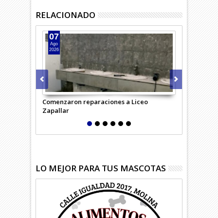
RELACIONADO
07
07
Ago
Ago
2026
2026
Comenzaron reparaciones a Liceo
Desempleo c
Zapallar
región
LO MEJOR PARA TUS MASCOTAS