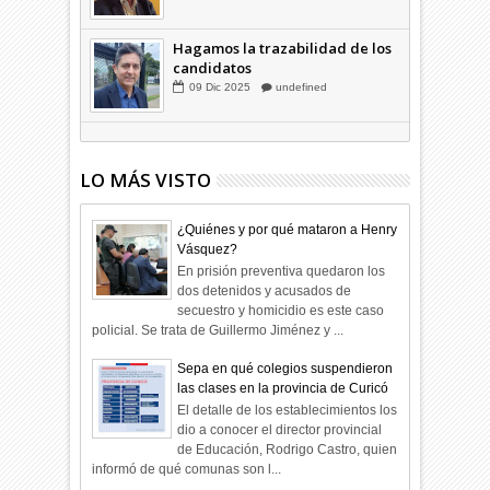
03
Abr
2026
undefined
Hagamos la trazabilidad de los
candidatos
09
Dic
2025
undefined
LO MÁS VISTO
¿Quiénes y por qué mataron a Henry
Vásquez?
En prisión preventiva quedaron los
dos detenidos y acusados de
secuestro y homicidio es este caso
policial. Se trata de Guillermo Jiménez y ...
Sepa en qué colegios suspendieron
las clases en la provincia de Curicó
El detalle de los establecimientos los
dio a conocer el director provincial
de Educación, Rodrigo Castro, quien
informó de qué comunas son l...