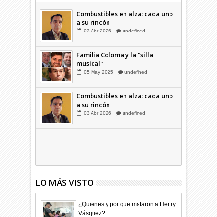
Hagamos la trazabilidad de los
candidatos
09
Dic
2025
undefined
Combustibles en alza: cada uno
a su rincón
03
Abr
2026
undefined
Familia Coloma y la "silla
musical"
05
May
2025
undefined
Combustibles en alza: cada uno
a su rincón
03
Abr
2026
undefined
LO MÁS VISTO
¿Quiénes y por qué mataron a Henry
Vásquez?