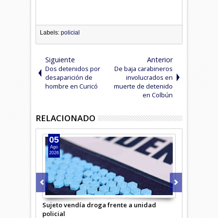
Labels:
policial
Siguiente
Anterior
Dos detenidos por
De baja carabineros
desaparición de
involucrados en
hombre en Curicó
muerte de detenido
en Colbún
RELACIONADO
05
04
Ago
Ago
2026
2026
saría Virtual
Sujeto vendía droga frente a unidad
Hombre inte
policial