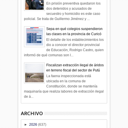
En prisión preventiva quedaron los
dos detenidos y acusados de
secuestro y homicidio es este caso
policial. Se trata de Guillermo Jiménez y ...
Sepa en qué colegios suspendieron
las clases en la provincia de Curicó
El detalle de los establecimientos los
dio a conocer el director provincial
de Educación, Rodrigo Castro, quien
informó de qué comunas son l...
Fiscalizan extracción ilegal de áridos
en terreno fiscal del sector de Putú
La faena inspeccionada está
ubicada en la comuna de
Constitución, donde se mantenía
maquinaría que realiza labores de extracción ilegal
de á...
ARCHIVO
►
2026
(637)