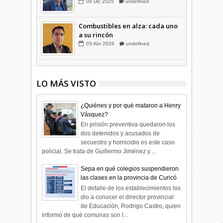
candidatos
09
Dic
2025
undefined
Combustibles en alza: cada uno
a su rincón
03
Abr
2026
undefined
LO MÁS VISTO
¿Quiénes y por qué mataron a Henry
Vásquez?
En prisión preventiva quedaron los
dos detenidos y acusados de
secuestro y homicidio es este caso
policial. Se trata de Guillermo Jiménez y ...
Sepa en qué colegios suspendieron
las clases en la provincia de Curicó
El detalle de los establecimientos los
dio a conocer el director provincial
de Educación, Rodrigo Castro, quien
informó de qué comunas son l...