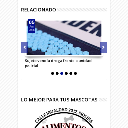
RELACIONADO
05
04
Ago
Ago
2026
2026
saría Virtual
Sujeto vendía droga frente a unidad
Hombre inte
policial
LO MEJOR PARA TUS MASCOTAS