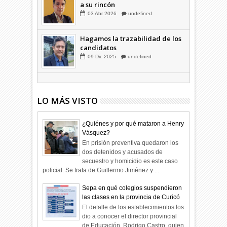
Combustibles en alza: cada uno
a su rincón
03
Abr
2026
undefined
Hagamos la trazabilidad de los
candidatos
09
Dic
2025
undefined
LO MÁS VISTO
¿Quiénes y por qué mataron a Henry
Vásquez?
En prisión preventiva quedaron los
dos detenidos y acusados de
secuestro y homicidio es este caso
policial. Se trata de Guillermo Jiménez y ...
Sepa en qué colegios suspendieron
las clases en la provincia de Curicó
El detalle de los establecimientos los
dio a conocer el director provincial
de Educación, Rodrigo Castro, quien