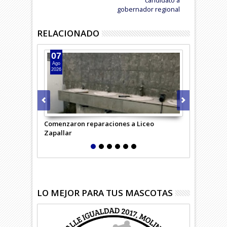
gobernador regional
RELACIONADO
07
07
Ago
Ago
2026
2026
Comenzaron reparaciones a Liceo
Desempleo c
Zapallar
región
LO MEJOR PARA TUS MASCOTAS