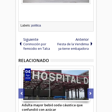
Labels:
politica
Siguiente
Anterior
Conmoción por
Fiesta de la Vendimia
femicidio en Talca
ya tiene embajadora
RELACIONADO
04
04
Ago
Ago
2026
2026
rimero
Adulta mayor bebió soda cáustica que
Niña debe so
confundió con azúcar
riesgosa op