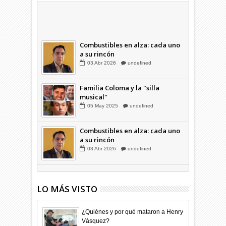
Hagamos la trazabilidad de los
candidatos
09
Dic
2025
undefined
Combustibles en alza: cada uno
a su rincón
03
Abr
2026
undefined
Familia Coloma y la "silla
musical"
05
May
2025
undefined
Combustibles en alza: cada uno
a su rincón
03
Abr
2026
undefined
LO MÁS VISTO
¿Quiénes y por qué mataron a Henry
Vásquez?