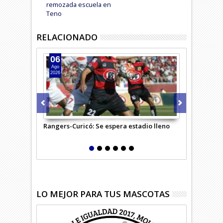
remozada escuela en
Teno
RELACIONADO
06
05
Ago
Ago
2026
2026
Rangers-Curicó: Se espera estadio lleno
Curicó ganó 
LO MEJOR PARA TUS MASCOTAS