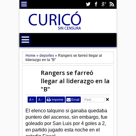
Home
»
deportes
»
Rangers se farreó llegar al
liderazgo en la "B"
Rangers se farreó
llegar al liderazgo en la
"B"
A
+
A
-
Imprimir
Email
El elenco talquino si ganaba quedaba
puntero del ascenso, sin embargo, fue
goleado por San Luis por 4 goles a 2,
en partido jugado esta noche en el