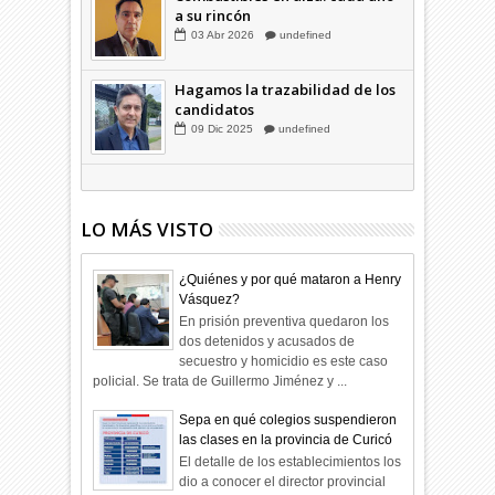
Combustibles en alza: cada uno
a su rincón
03
Abr
2026
undefined
Hagamos la trazabilidad de los
candidatos
09
Dic
2025
undefined
LO MÁS VISTO
¿Quiénes y por qué mataron a Henry
Vásquez?
En prisión preventiva quedaron los
dos detenidos y acusados de
secuestro y homicidio es este caso
policial. Se trata de Guillermo Jiménez y ...
Sepa en qué colegios suspendieron
las clases en la provincia de Curicó
El detalle de los establecimientos los
dio a conocer el director provincial