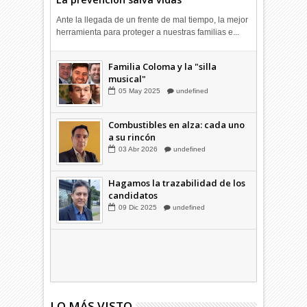
Ante la llegada de un frente de mal tiempo, la mejor
herramienta para proteger a nuestras familias e...
Combustibles en alza: cada uno
a su rincón
03
Abr
2026
undefined
Familia Coloma y la "silla
musical"
05
May
2025
undefined
Combustibles en alza: cada uno
a su rincón
03
Abr
2026
undefined
Hagamos la trazabilidad de los
candidatos
09
Dic
2025
undefined
LO MÁS VISTO