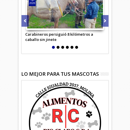
2026
2026
Carabineros persiguió 8 kilómetros a
Detenido por
caballo sin jinete
Curicó
LO MEJOR PARA TUS MASCOTAS