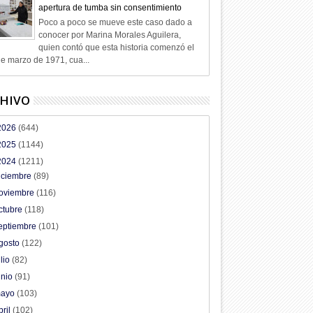
apertura de tumba sin consentimiento
Poco a poco se mueve este caso dado a
conocer por Marina Morales Aguilera,
quien contó que esta historia comenzó el
e marzo de 1971, cua...
HIVO
2026
(644)
2025
(1144)
2024
(1211)
iciembre
(89)
oviembre
(116)
ctubre
(118)
eptiembre
(101)
gosto
(122)
ulio
(82)
unio
(91)
ayo
(103)
bril
(102)