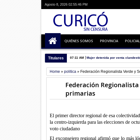
Agosto 8, 2026
02:55:47 PM
QUIÉNES SOMOS
PROVINCIA
POLICIAL
Titulares
07:11 AM
Mujer detenida por venta clandesti
Home
»
politica
»
Federación Regionalista Verde y S
Federación Regionalista
primarias
El primer director regional de esa colectivid
la centro-izquierda para las elecciones de oc
voto ciudadano
El exconsejero regional afirmó que lo más l