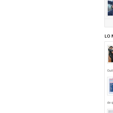
LO 
Guil
de q