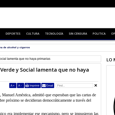
DEPORTES
CULTURA
TECNOLOGÍA
SIN CENSURA
POLITICA
OP
na de alcohol y cigarros
LO 
ocial lamenta que no haya primarias
 Verde y Social lamenta que no haya
A
+
A
-
Imprimir
Email
ad, Manuel Améstica, admitió que esperaban que las cartas de
tubre próximo se decidieran democráticamente a través del
ógico era implementar ese mecanismo, pero se impusieron las