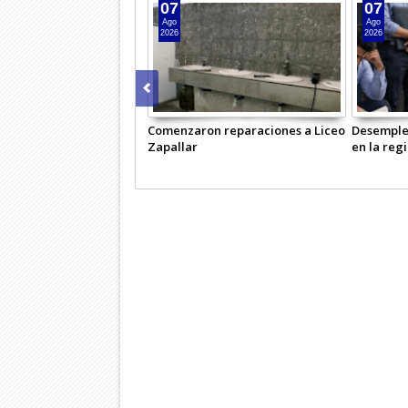
07
07
Ago
Ago
2026
2026
Comenzaron reparaciones a Liceo
Desemple
Zapallar
en la reg