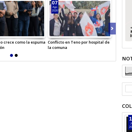
07
05
Ago
Ago
2026
2026
o crece como la espuma
Conflicto en Teno por hospital de
Escuela b
ión
la comuna
primero b
NOT
COL
1
J
20