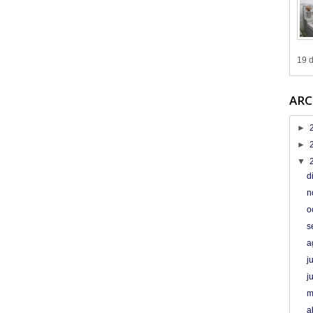
19 d
ARC
►
►
▼
d
n
o
s
a
j
j
m
a