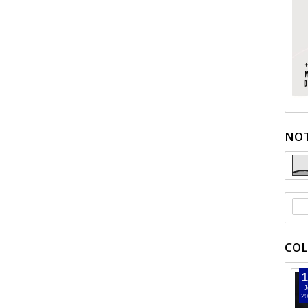
NOT
COL
1
J
20