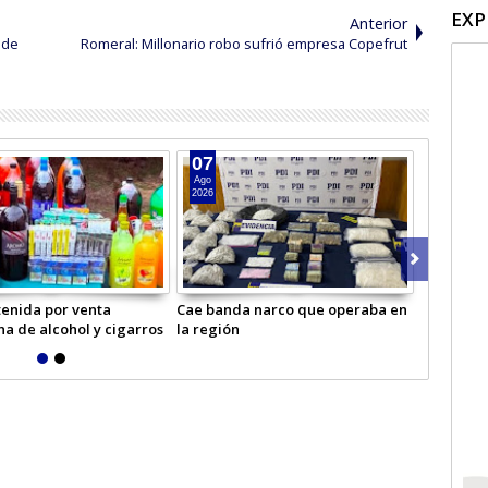
EXP
Anterior
 de
Romeral: Millonario robo sufrió empresa Copefrut
05
Ago
2026
os llamó a usar
Sujeto vendía droga frente a
 Virtual
unidad policial