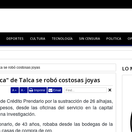
DEPORTES
CULTURA
TECNOLOGÍA
SIN CENSURA
POLITICA
OP
na de alcohol y cigarros
LO 
ca se robó costosas joyas
ica" de Talca se robó costosas joyas
A
+
A
-
Imprimir
Email
de Crédito Prendario por la sustracción de 26 alhajas,
sos, desde las oficinas del servicio en la capital
una investigación.
onario, de 43 años, robaba desde las bodegas de la
a a casas de compra de oro.