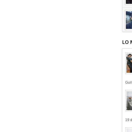
LO 
Guil
19 d