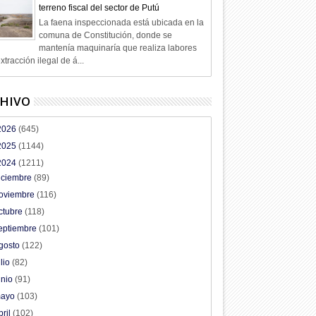
terreno fiscal del sector de Putú
La faena inspeccionada está ubicada en la
comuna de Constitución, donde se
mantenía maquinaría que realiza labores
xtracción ilegal de á...
HIVO
2026
(645)
2025
(1144)
2024
(1211)
iciembre
(89)
oviembre
(116)
ctubre
(118)
eptiembre
(101)
gosto
(122)
ulio
(82)
unio
(91)
ayo
(103)
bril
(102)