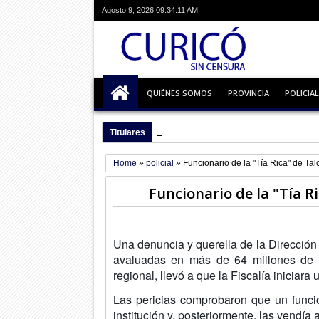
Agosto 9, 2026
09:34:12 AM
QUIÉNES SOMOS
PROVINCIA
POLICIAL
Titulares
07:11 AM
Mujer detenida por venta clandesti
Home
»
policial
»
Funcionario de la "Tía Rica" de Tal
Funcionario de la "Tía R
Una denuncia y querella de la Dirección 
avaluadas en más de 64 millones de pe
regional, llevó a que la Fiscalía iniciara 
Las pericias comprobaron que un funci
institución y, posteriormente, las vendí