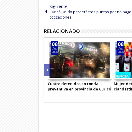
Siguiente
Curicó Unido perderá tres puntos por no pago
cotizaciones
RELACIONADO
06
05
Ago
Ago
2026
2026
a narco que operaba en
Masivo operativo preventivo de
Carabiner
Carabineros en Lontué
Comisaría