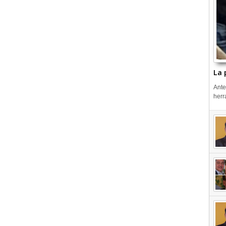
La 
Ante
herr