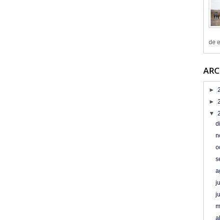
de e
ARC
►
►
▼
d
n
o
s
a
j
j
m
a