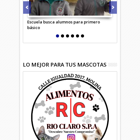
Escuela busca alumnos para primero
Adulta mayo
básico
confundió c
LO MEJOR PARA TUS MASCOTAS