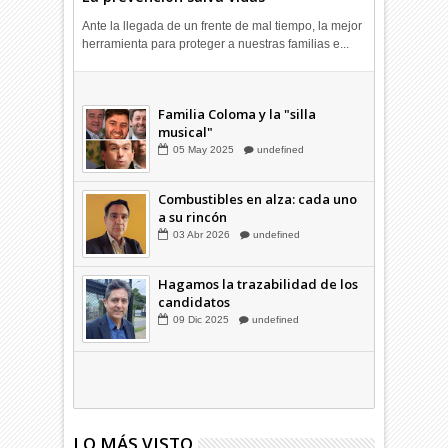
Ante la llegada de un frente de mal tiempo, la mejor
herramienta para proteger a nuestras familias e...
Combustibles en alza: cada uno
a su rincón
03
Abr
2026
undefined
Familia Coloma y la "silla
musical"
05
May
2025
undefined
Combustibles en alza: cada uno
a su rincón
03
Abr
2026
undefined
Hagamos la trazabilidad de los
candidatos
09
Dic
2025
undefined
LO MÁS VISTO