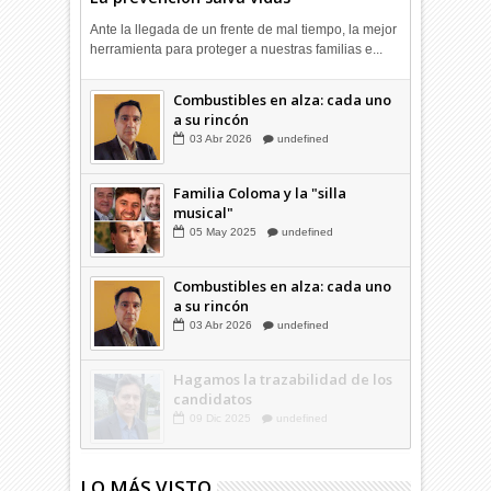
Ante la llegada de un frente de mal tiempo, la mejor
herramienta para proteger a nuestras familias e...
Hagamos la trazabilidad de los
Combustibles en alza: cada uno
candidatos
a su rincón
09
Dic
2025
undefined
03
Abr
2026
undefined
Familia Coloma y la "silla
musical"
05
May
2025
undefined
Combustibles en alza: cada uno
a su rincón
03
Abr
2026
undefined
LO MÁS VISTO