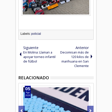
Labels:
policial
Siguiente
Anterior
En Molina: Llaman a
Decomisan más de
apoyar torneo infantil
120 kilos de
de fútbol
marihuana en San
Clemente
RELACIONADO
05
04
Ago
Ago
2026
2026