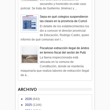
secuestro y homicidio es este caso
policial. Se trata de Guillermo Jiménez y ...
Sepa en qué colegios suspendieron
las clases en la provincia de Curicó
El detalle de los establecimientos los
dio a conocer el director provincial
de Educación, Rodrigo Castro, quien
informó de qué comunas son l...
Fiscalizan extracción ilegal de áridos
en terreno fiscal del sector de Putú
La faena inspeccionada está
ubicada en la comuna de
Constitución, donde se mantenía
maquinaría que realiza labores de extracción ilegal
de á...
ARCHIVO
►
2026
(643)
►
2025
(1144)