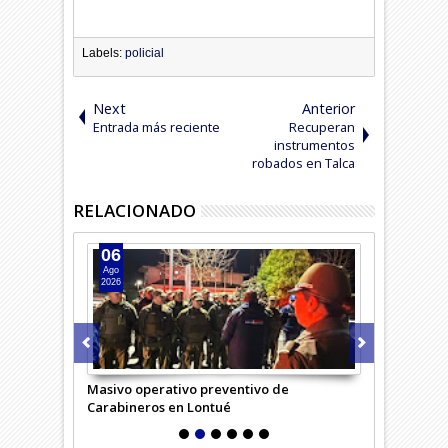
Labels:
policial
Next
Anterior
Entrada más reciente
Recuperan
instrumentos
robados en Talca
RELACIONADO
06
05
Ago
Ago
2026
2026
en la región
Masivo operativo preventivo de
Carabineros 
Carabineros en Lontué