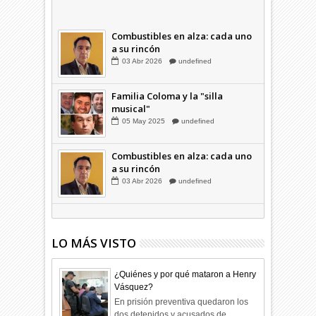
candidatos
09
Dic
2025
undefined
Combustibles en alza: cada uno
a su rincón
03
Abr
2026
undefined
Familia Coloma y la "silla
musical"
05
May
2025
undefined
Combustibles en alza: cada uno
a su rincón
03
Abr
2026
undefined
LO MÁS VISTO
¿Quiénes y por qué mataron a Henry
Vásquez?
En prisión preventiva quedaron los
dos detenidos y acusados de