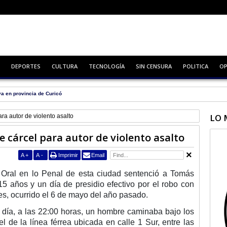
DEPORTES
CULTURA
TECNOLOGÍA
SIN CENSURA
POLITICA
OP
va en provincia de Curicó
LO 
ara autor de violento asalto
de cárcel para autor de violento asalto
A
+
A
-
Imprimir
Email
o Oral en lo Penal de esta ciudad sentenció a Tomás
5 años y un día de presidio efectivo por el robo con
es, ocurrido el 6 de mayo del año pasado.
e día, a las 22:00 horas, un hombre caminaba bajo los
el de la línea férrea ubicada en calle 1 Sur, entre las