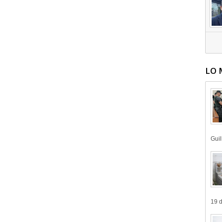
LO 
Guil
19 d