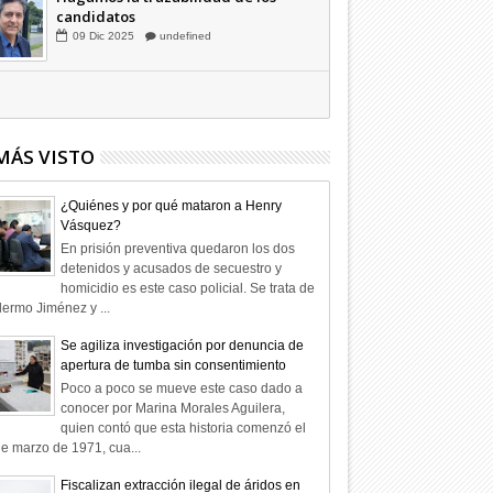
Hagamos la trazabilidad de los
candidatos
09
Dic
2025
undefined
MÁS VISTO
¿Quiénes y por qué mataron a Henry
Vásquez?
En prisión preventiva quedaron los dos
detenidos y acusados de secuestro y
homicidio es este caso policial. Se trata de
lermo Jiménez y ...
Se agiliza investigación por denuncia de
apertura de tumba sin consentimiento
Poco a poco se mueve este caso dado a
conocer por Marina Morales Aguilera,
quien contó que esta historia comenzó el
e marzo de 1971, cua...
Fiscalizan extracción ilegal de áridos en