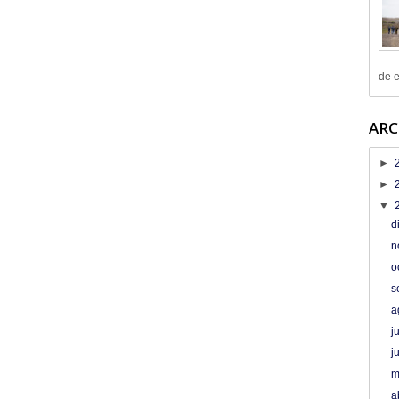
de e
ARC
►
►
▼
d
n
o
s
a
j
j
m
a