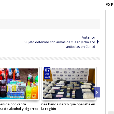
EXP
Anterior
Sujeto detenido con armas de fuego y chaleco
antibalas en Curicó
07
06
Ago
Ago
2026
2026
enida por venta
Cae banda narco que operaba en
Masivo op
na de alcohol y cigarros
la región
Carabiner