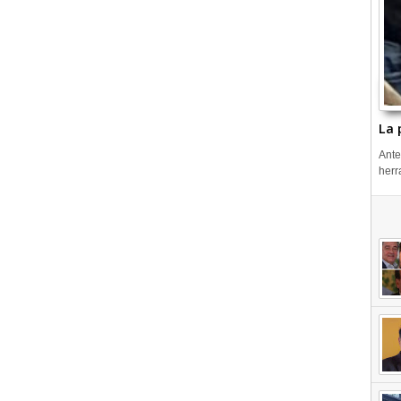
La 
Ante
herr