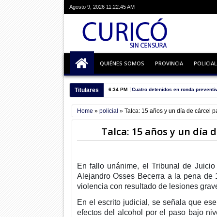
Agosto 9, 2026
11:22:46 AM
QUIÉNES SOMOS
PROVINCIA
POLICIAL
Titulares
6:34 PM
Cuatro detenidos en ronda preventi
Home
»
policial
»
Talca: 15 años y un día de cárcel p
Talca: 15 años y un día 
En fallo unánime, el Tribunal de Juici
Alejandro Osses Becerra a la pena de 1
violencia con resultado de lesiones grav
En el escrito judicial, se señala que es
efectos del alcohol por el paso bajo niv