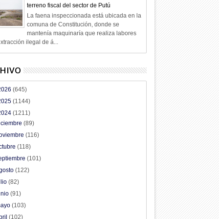
terreno fiscal del sector de Putú
La faena inspeccionada está ubicada en la
comuna de Constitución, donde se
mantenía maquinaría que realiza labores
xtracción ilegal de á...
HIVO
2026
(645)
2025
(1144)
2024
(1211)
iciembre
(89)
oviembre
(116)
ctubre
(118)
eptiembre
(101)
gosto
(122)
ulio
(82)
unio
(91)
ayo
(103)
bril
(102)