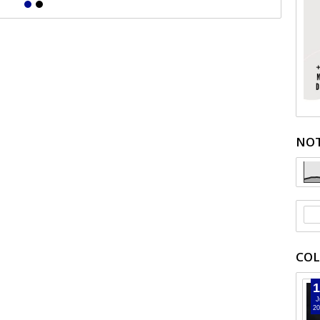
NOT
COL
1
J
20