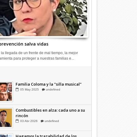
prevención salva vidas
 la llegada de un frente de mal tiempo, la mejor
amienta para proteger a nuestras familias e...
Combustibles en alza: cada uno a su
rincón
03
Abr
2026
undefined
Familia Coloma y la "silla musical"
05
May
2025
undefined
Combustibles en alza: cada uno a su
rincón
03
Abr
2026
undefined