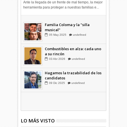
Ante la llegada de un frente de mal tiempo, la mejor
herramienta para proteger a nuestras familias e...
Combustibles en alza: cada uno
a su rincón
03
Abr
2026
undefined
Familia Coloma y la "silla
musical"
05
May
2025
undefined
Combustibles en alza: cada uno
a su rincón
03
Abr
2026
undefined
Hagamos la trazabilidad de los
candidatos
09
Dic
2025
undefined
LO MÁS VISTO