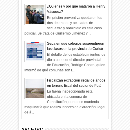
¿Quiénes y por qué mataron a Henry
Vásquez?
En prisión preventiva quedaron los
dos detenidos y acusados de
secuestro y homicidio es este caso
policial. Se trata de Guillermo Jiménez y ...
Sepa en qué colegios suspendieron
las clases en la provincia de Curicó
El detalle de los establecimientos los
dio a conocer el director provincial
de Educación, Rodrigo Castro, quien
informó de qué comunas son l...
Fiscalizan extracción ilegal de áridos
en terreno fiscal del sector de Putú
La faena inspeccionada está
ubicada en la comuna de
Constitución, donde se mantenía
maquinaría que realiza labores de extracción ilegal
de á...
ARCHIVO