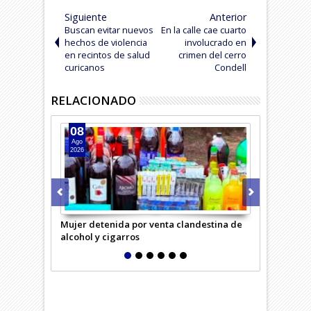
Siguiente
Anterior
Buscan evitar nuevos
En la calle cae cuarto
hechos de violencia
involucrado en
en recintos de salud
crimen del cerro
curicanos
Condell
RELACIONADO
08
07
Ago
Ago
2026
2026
Mujer detenida por venta clandestina de
Cae banda n
alcohol y cigarros