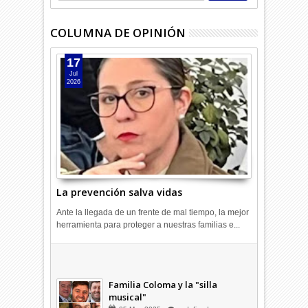
COLUMNA DE OPINIÓN
17
Jul
2026
La prevención salva vidas
Ante la llegada de un frente de mal tiempo, la mejor
herramienta para proteger a nuestras familias e...
Combustibles en alza: cada uno
a su rincón
03
Abr
2026
undefined