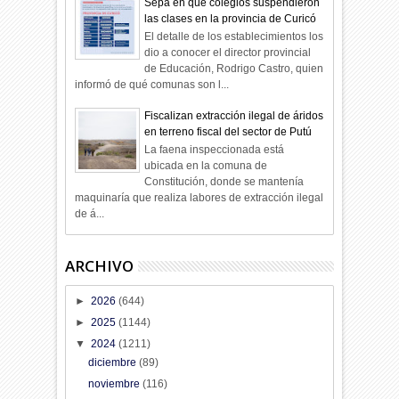
Sepa en qué colegios suspendieron
las clases en la provincia de Curicó
El detalle de los establecimientos los
dio a conocer el director provincial
de Educación, Rodrigo Castro, quien
informó de qué comunas son l...
Fiscalizan extracción ilegal de áridos
en terreno fiscal del sector de Putú
La faena inspeccionada está
ubicada en la comuna de
Constitución, donde se mantenía
maquinaría que realiza labores de extracción ilegal
de á...
ARCHIVO
►
2026
(644)
►
2025
(1144)
▼
2024
(1211)
diciembre
(89)
noviembre
(116)