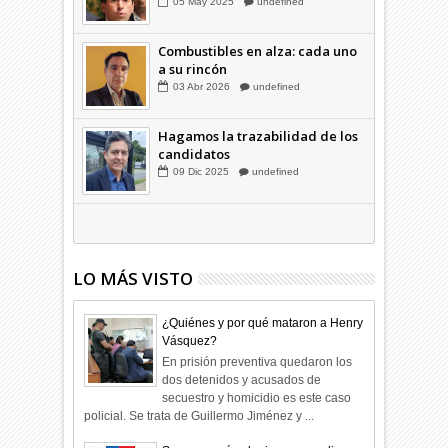
Familia Coloma y la "silla
musical"
05
May
2025
undefined
Combustibles en alza: cada uno
a su rincón
03
Abr
2026
undefined
Hagamos la trazabilidad de los
candidatos
09
Dic
2025
undefined
LO MÁS VISTO
¿Quiénes y por qué mataron a Henry
Vásquez?
En prisión preventiva quedaron los
dos detenidos y acusados de
secuestro y homicidio es este caso
policial. Se trata de Guillermo Jiménez y ...