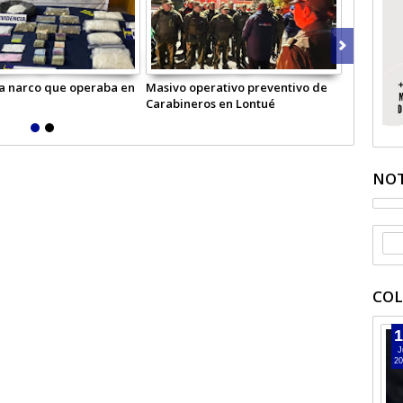
a narco que operaba en
Masivo operativo preventivo de
Carabiner
Carabineros en Lontué
Comisaría
NOT
COL
1
J
20