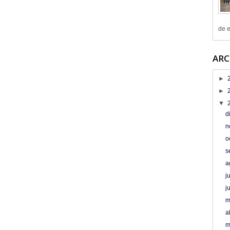
de e
ARC
►
►
▼
d
n
o
s
a
j
j
m
a
m