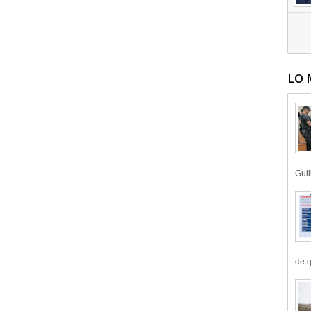
LO 
Guil
de q