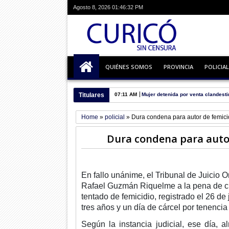
Agosto 8, 2026
01:46:32 PM
QUIÉNES SOMOS
PROVINCIA
POLICIAL
Titulares
07:11 AM
Mujer detenida por venta clandesti
Home
»
policial
»
Dura condena para autor de femicid
Dura condena para autor
En fallo unánime, el Tribunal de Juicio
Rafael Guzmán Riquelme a la pena de cinc
tentado de femicidio, registrado el 26 d
tres años y un día de cárcel por tenenci
Según la instancia judicial, ese día, 