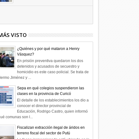
Hagamos la trazabilidad de los
candidatos
09
Dic
2025
undefined
MÁS VISTO
¿Quiénes y por qué mataron a Henry
Vásquez?
En prisión preventiva quedaron los dos
detenidos y acusados de secuestro y
homicidio es este caso policial. Se trata de
lermo Jiménez y ...
Sepa en qué colegios suspendieron las
clases en la provincia de Curicó
El detalle de los establecimientos los dio a
conocer el director provincial de
Educación, Rodrigo Castro, quien informó
ué comunas son l...
Fiscalizan extracción ilegal de áridos en
terreno fiscal del sector de Putú