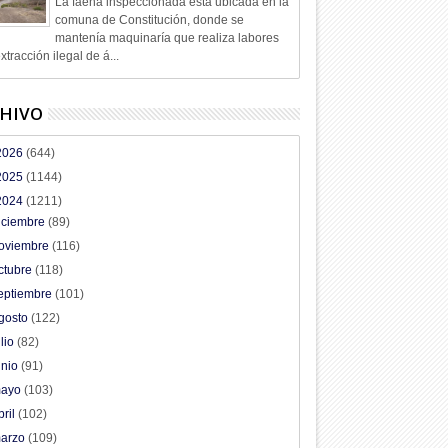
La faena inspeccionada está ubicada en la
comuna de Constitución, donde se
mantenía maquinaría que realiza labores
xtracción ilegal de á...
HIVO
2026
(644)
2025
(1144)
2024
(1211)
iciembre
(89)
oviembre
(116)
ctubre
(118)
eptiembre
(101)
gosto
(122)
ulio
(82)
unio
(91)
ayo
(103)
bril
(102)
arzo
(109)