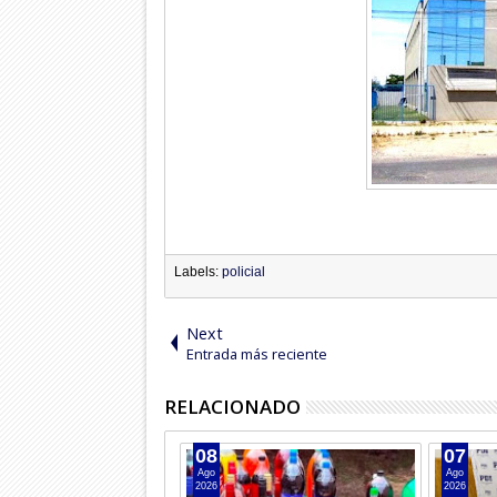
Labels:
policial
Next
Entrada más reciente
RELACIONADO
08
07
Ago
Ago
2026
2026