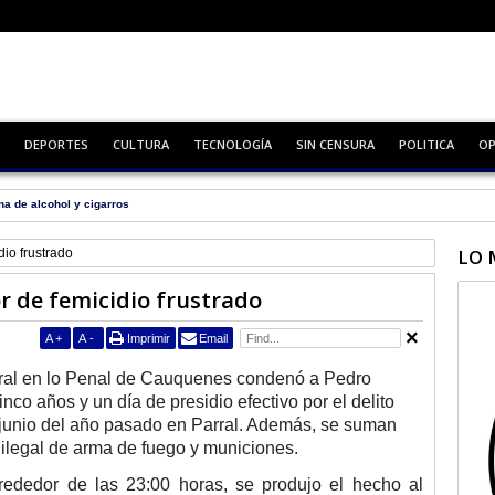
DEPORTES
CULTURA
TECNOLOGÍA
SIN CENSURA
POLITICA
OP
na de alcohol y cigarros
LO 
io frustrado
 de femicidio frustrado
A
+
A
-
Imprimir
Email
 Oral en lo Penal de Cauquenes condenó a Pedro
o años y un día de presidio efectivo por el delito
e junio del año pasado en Parral. Además, se suman
a ilegal de arma de fuego y municiones.
alrededor de las 23:00 horas, se produjo el hecho al