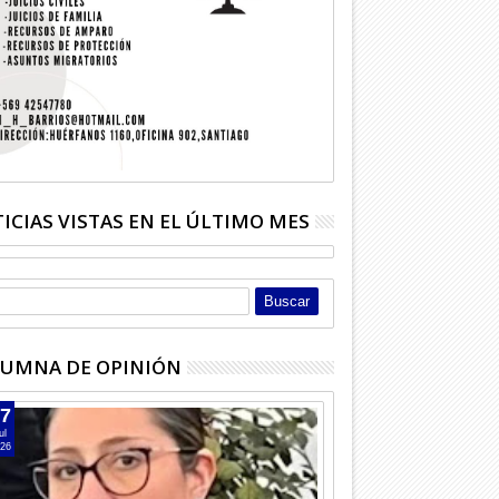
os llamó a usar
Sujeto vendía droga frente a
Hombre in
 Virtual
unidad policial
Licantén
ICIAS VISTAS EN EL ÚLTIMO MES
UMNA DE OPINIÓN
7
ul
26