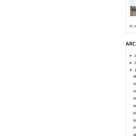
de e
ARC
►
►
▼
d
n
o
s
a
j
j
m
a