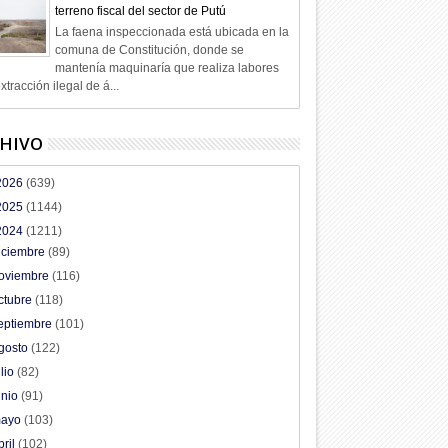
terreno fiscal del sector de Putú
La faena inspeccionada está ubicada en la
comuna de Constitución, donde se
mantenía maquinaría que realiza labores
xtracción ilegal de á...
HIVO
2026
(639)
2025
(1144)
2024
(1211)
iciembre
(89)
oviembre
(116)
ctubre
(118)
eptiembre
(101)
gosto
(122)
ulio
(82)
unio
(91)
ayo
(103)
bril
(102)