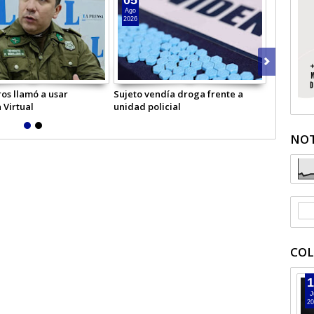
Ago
Ago
2026
2026
os llamó a usar
Sujeto vendía droga frente a
Hombre in
 Virtual
unidad policial
Licantén
NOT
COL
1
J
20