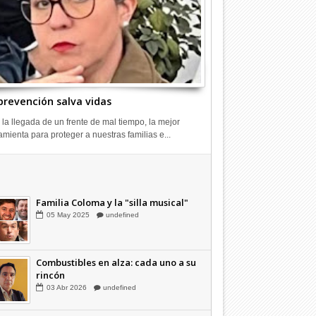
prevención salva vidas
 la llegada de un frente de mal tiempo, la mejor
amienta para proteger a nuestras familias e...
Combustibles en alza: cada uno a su
rincón
03
Abr
2026
undefined
Familia Coloma y la "silla musical"
05
May
2025
undefined
Combustibles en alza: cada uno a su
rincón
03
Abr
2026
undefined