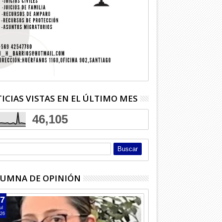
Ago
Ago
2026
2026
tentó matar a mujer en
Adulto mayor murió atropellado
Dos deten
en la carretera
Licantén
ICIAS VISTAS EN EL ÚLTIMO MES
46,105
UMNA DE OPINIÓN
7
ul
26