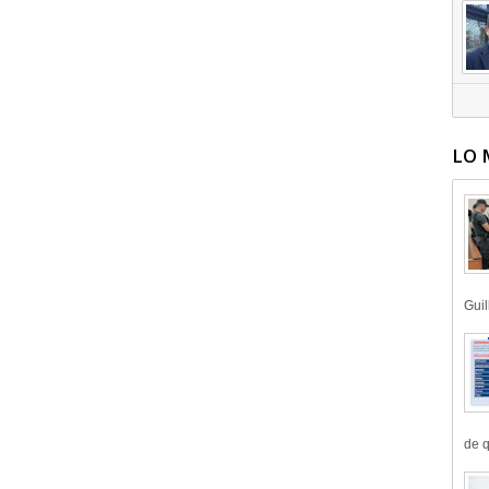
LO 
Guil
de q