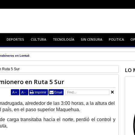
DEPORTES
CULTURA
TECNOLOGÍA
SIN CENSURA
POLITICA
OP
rabineros en Lontué
LO 
n Ruta 5 Sur
mionero en Ruta 5 Sur
A
+
A
-
Imprimir
Email
madrugada, alrededor de las 3:00 horas, a la altura del
el país, en el paso superior Maquehua.
de carga transitaba hacia el norte, perdió el control y
uta,