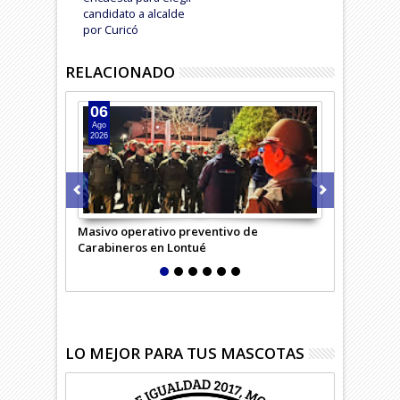
candidato a alcalde
por Curicó
RELACIONADO
06
05
Ago
Ago
2026
2026
Masivo operativo preventivo de
Carabineros 
Carabineros en Lontué
LO MEJOR PARA TUS MASCOTAS