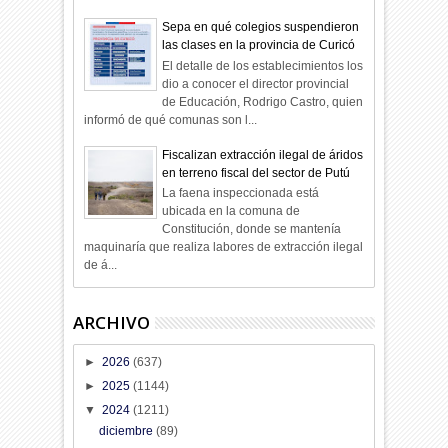
Sepa en qué colegios suspendieron
las clases en la provincia de Curicó
El detalle de los establecimientos los
dio a conocer el director provincial
de Educación, Rodrigo Castro, quien
informó de qué comunas son l...
Fiscalizan extracción ilegal de áridos
en terreno fiscal del sector de Putú
La faena inspeccionada está
ubicada en la comuna de
Constitución, donde se mantenía
maquinaría que realiza labores de extracción ilegal
de á...
ARCHIVO
►
2026
(637)
►
2025
(1144)
▼
2024
(1211)
diciembre
(89)