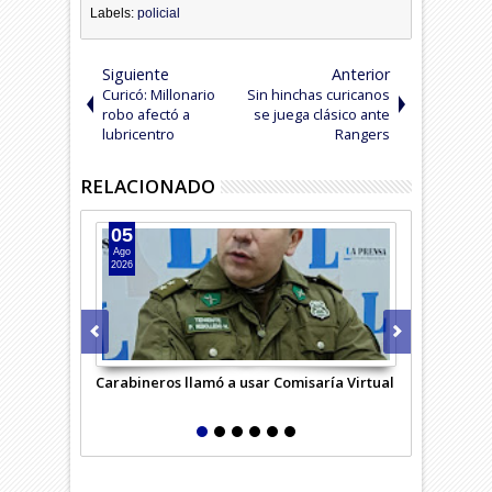
Labels:
policial
Siguiente
Anterior
Curicó: Millonario
Sin hinchas curicanos
robo afectó a
se juega clásico ante
lubricentro
Rangers
RELACIONADO
05
05
Ago
Ago
2026
2026
Carabineros llamó a usar Comisaría Virtual
Sujeto vendí
policial