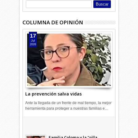
COLUMNA DE OPINIÓN
17
Jul
2026
La prevención salva vidas
Ante la llegada de un frente de mal tiempo, la mejor
herramienta para proteger a nuestras familias e...
Combustibles en alza: cada uno
a su rincón
03
Abr
2026
undefined