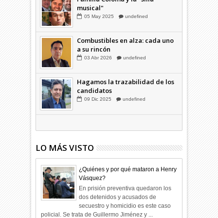
Familia Coloma y la "silla
musical"
05
May
2025
undefined
Combustibles en alza: cada uno
a su rincón
03
Abr
2026
undefined
Hagamos la trazabilidad de los
candidatos
09
Dic
2025
undefined
LO MÁS VISTO
¿Quiénes y por qué mataron a Henry
Vásquez?
En prisión preventiva quedaron los
dos detenidos y acusados de
secuestro y homicidio es este caso
policial. Se trata de Guillermo Jiménez y ...