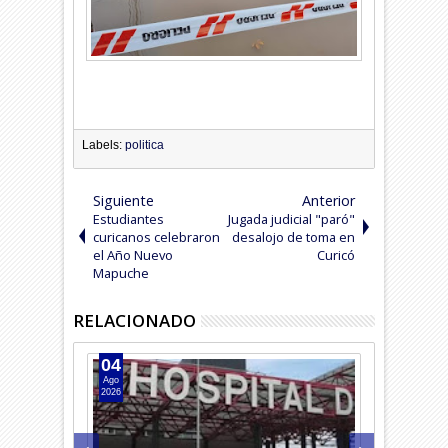
Labels:
politica
Siguiente
Anterior
Estudiantes
Jugada judicial "paró"
curicanos celebraron
desalojo de toma en
el Año Nuevo
Curicó
Mapuche
RELACIONADO
04
04
Ago
Ago
2026
2026