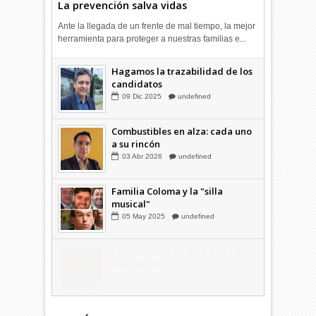
La prevención salva vidas
Ante la llegada de un frente de mal tiempo, la mejor
herramienta para proteger a nuestras familias e...
¿Votamos pensando en Chile?
14
Nov
2025
undefined
Hagamos la trazabilidad de los
candidatos
09
Dic
2025
undefined
Combustibles en alza: cada uno
a su rincón
03
Abr
2026
undefined
Familia Coloma y la "silla
musical"
05
May
2025
undefined