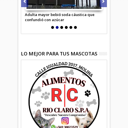
rimero
Adulta mayor bebió soda cáustica que
Niña debe so
confundió con azúcar
riesgosa op
LO MEJOR PARA TUS MASCOTAS