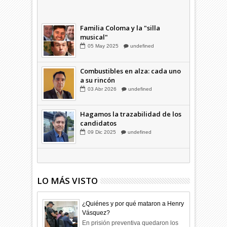
Combustibles en alza: cada uno
a su rincón
03
Abr
2026
undefined
Familia Coloma y la "silla
musical"
05
May
2025
undefined
Combustibles en alza: cada uno
a su rincón
03
Abr
2026
undefined
Hagamos la trazabilidad de los
candidatos
09
Dic
2025
undefined
LO MÁS VISTO
¿Quiénes y por qué mataron a Henry
Vásquez?
En prisión preventiva quedaron los