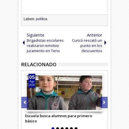
Labels:
politica
Siguiente
Anterior
Brigadistas escolares
Curicó rescató un
realizaron emotivo
punto en los
juramento en Teno
descuentos
RELACIONADO
05
04
Ago
Ago
2026
2026
Escuela busca alumnos para primero
Adulta mayo
básico
confundió c