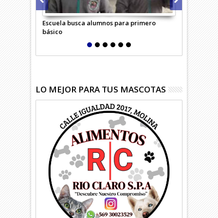
Escuela busca alumnos para primero
Adulta mayo
básico
confundió c
LO MEJOR PARA TUS MASCOTAS