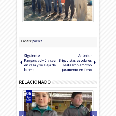
Labels:
politica
Siguiente
Anterior
Rangers volvió a caer
Brigadistas escolares
en casa y se aleja de
realizaron emotivo
la cima
juramento en Teno
RELACIONADO
05
04
Ago
Ago
2026
2026