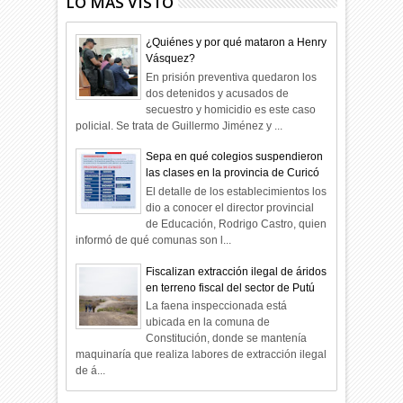
LO MÁS VISTO
¿Quiénes y por qué mataron a Henry
Vásquez?
En prisión preventiva quedaron los
dos detenidos y acusados de
secuestro y homicidio es este caso
policial. Se trata de Guillermo Jiménez y ...
Sepa en qué colegios suspendieron
las clases en la provincia de Curicó
El detalle de los establecimientos los
dio a conocer el director provincial
de Educación, Rodrigo Castro, quien
informó de qué comunas son l...
Fiscalizan extracción ilegal de áridos
en terreno fiscal del sector de Putú
La faena inspeccionada está
ubicada en la comuna de
Constitución, donde se mantenía
maquinaría que realiza labores de extracción ilegal
de á...