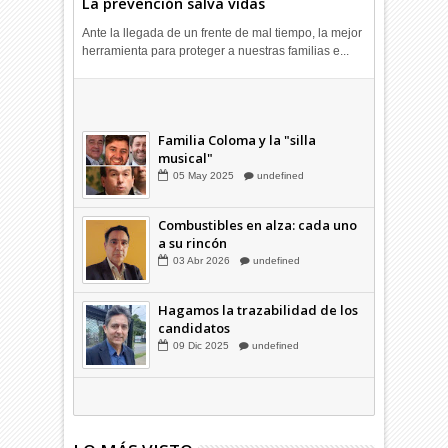
La prevención salva vidas
Ante la llegada de un frente de mal tiempo, la mejor
herramienta para proteger a nuestras familias e...
Combustibles en alza: cada uno
a su rincón
03
Abr
2026
undefined
Familia Coloma y la "silla
musical"
05
May
2025
undefined
Combustibles en alza: cada uno
a su rincón
03
Abr
2026
undefined
Hagamos la trazabilidad de los
candidatos
09
Dic
2025
undefined