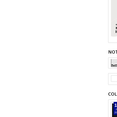
NOT
COL
1
J
20