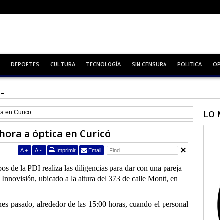
DEPORTES
CULTURA
TECNOLOGÍA
SIN CENSURA
POLITICA
OP
 lleno
LO 
ca en Curicó
hora a óptica en Curicó
A
+
A
-
Imprimir
Email
s de la PDI realiza las diligencias para dar con una pareja
 Innovisión, ubicado a la altura del 373 de calle Montt, en
nes pasado, alrededor de las 15:00 horas, cuando el personal
.