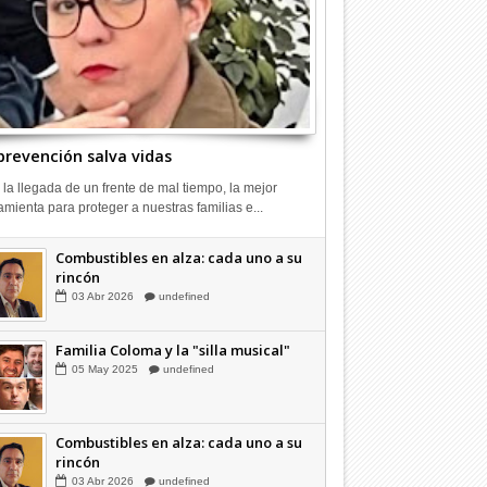
prevención salva vidas
 la llegada de un frente de mal tiempo, la mejor
amienta para proteger a nuestras familias e...
Hagamos la trazabilidad de los
candidatos
09
Dic
2025
undefined
Combustibles en alza: cada uno a su
rincón
03
Abr
2026
undefined
Familia Coloma y la "silla musical"
05
May
2025
undefined