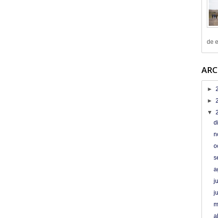
de e
ARC
►
►
▼
d
n
o
s
a
j
j
m
a