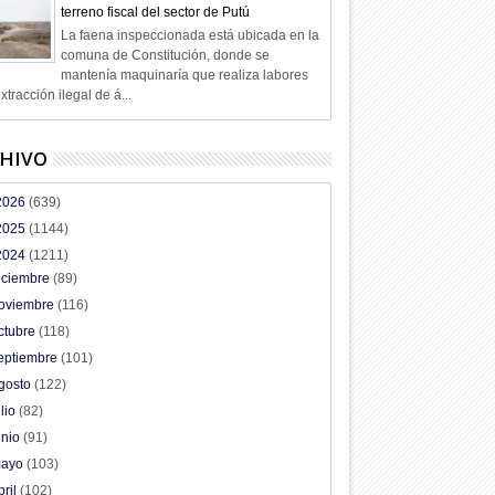
terreno fiscal del sector de Putú
La faena inspeccionada está ubicada en la
comuna de Constitución, donde se
mantenía maquinaría que realiza labores
xtracción ilegal de á...
HIVO
2026
(639)
2025
(1144)
2024
(1211)
iciembre
(89)
oviembre
(116)
ctubre
(118)
eptiembre
(101)
gosto
(122)
ulio
(82)
unio
(91)
ayo
(103)
bril
(102)