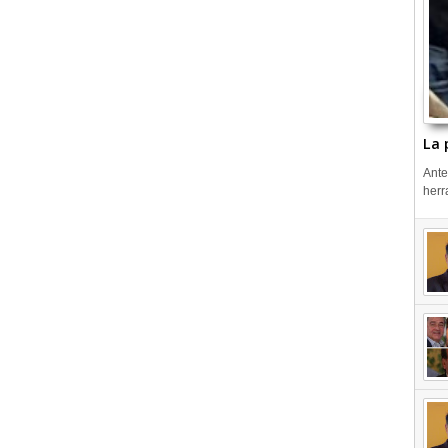
La 
Ante
herr