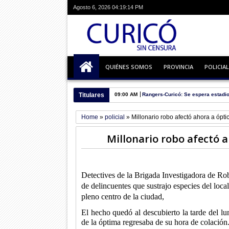
Agosto 6, 2026
04:19:15 PM
QUIÉNES SOMOS
PROVINCIA
POLICIAL
Titulares
09:00 AM
Rangers-Curicó: Se espera estadio
Home
»
policial
»
Millonario robo afectó ahora a ópti
Millonario robo afectó a
Detectives de la Brigada Investigadora de Robo
de delincuentes que sustrajo especies del local
pleno centro de la ciudad,
El hecho quedó al descubierto la tarde del lu
de la óptima regresaba de su hora de colación