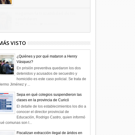
Combustibles en alza: cada uno a su
rincón
03
Abr
2026
undefined
MÁS VISTO
¿Quiénes y por qué mataron a Henry
Vásquez?
En prisión preventiva quedaron los dos
detenidos y acusados de secuestro y
homicidio es este caso policial. Se trata de
lermo Jiménez y ...
Sepa en qué colegios suspendieron las
clases en la provincia de Curicó
El detalle de los establecimientos los dio a
conocer el director provincial de
Educación, Rodrigo Castro, quien informó
ué comunas son l...
Fiscalizan extracción ilegal de áridos en