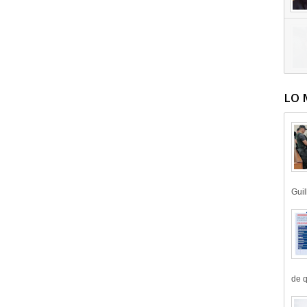
LO 
Guil
de q