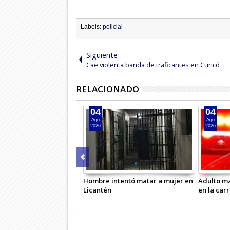
Labels:
policial
Siguiente
Cae violenta banda de traficantes en Curicó
RELACIONADO
04
04
Ago
Ago
2026
2026
ndía droga frente a
Hombre intentó matar a mujer en
Adulto ma
licial
Licantén
en la car