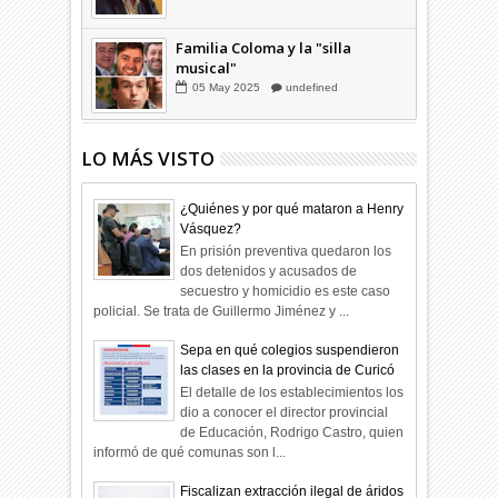
Familia Coloma y la "silla
musical"
05
May
2025
undefined
LO MÁS VISTO
¿Quiénes y por qué mataron a Henry
Vásquez?
En prisión preventiva quedaron los
dos detenidos y acusados de
secuestro y homicidio es este caso
policial. Se trata de Guillermo Jiménez y ...
Sepa en qué colegios suspendieron
las clases en la provincia de Curicó
El detalle de los establecimientos los
dio a conocer el director provincial
de Educación, Rodrigo Castro, quien
informó de qué comunas son l...
Fiscalizan extracción ilegal de áridos