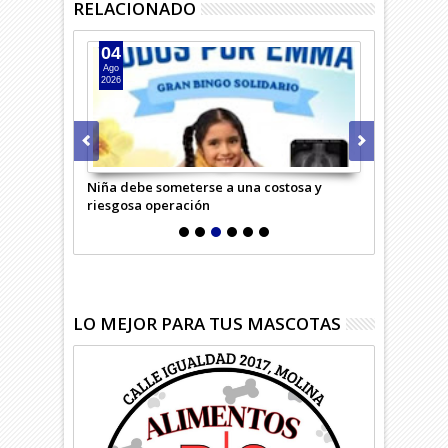
RELACIONADO
04
03
Ago
Ago
2026
2026
tica que
Niña debe someterse a una costosa y
Reparan y li
riesgosa operación
temporal en
LO MEJOR PARA TUS MASCOTAS