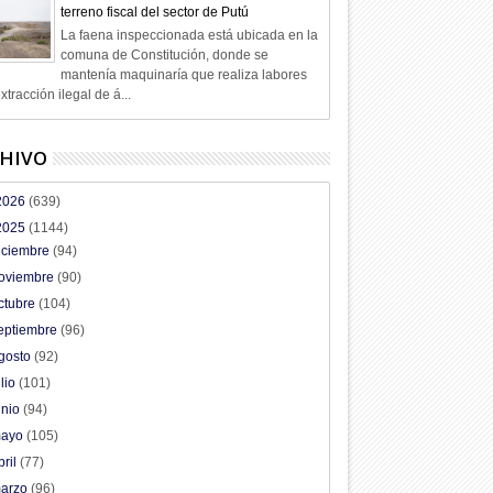
terreno fiscal del sector de Putú
La faena inspeccionada está ubicada en la
comuna de Constitución, donde se
mantenía maquinaría que realiza labores
xtracción ilegal de á...
HIVO
2026
(639)
2025
(1144)
iciembre
(94)
oviembre
(90)
ctubre
(104)
eptiembre
(96)
gosto
(92)
ulio
(101)
unio
(94)
ayo
(105)
bril
(77)
arzo
(96)