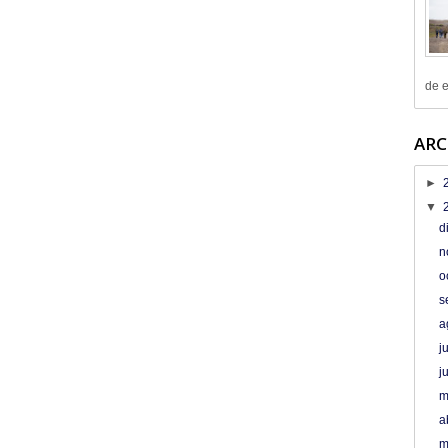
de e
ARC
►
▼
d
n
o
s
a
j
j
m
a
m