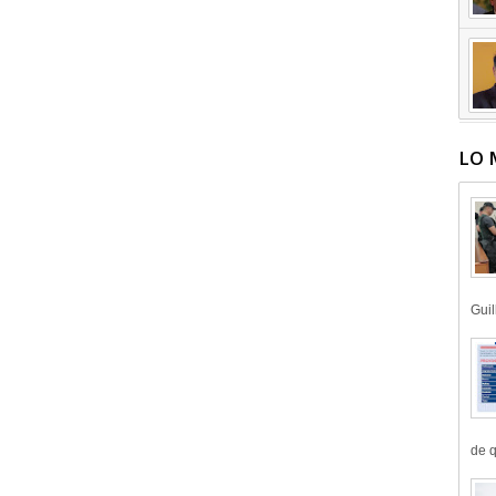
LO 
Guil
de q