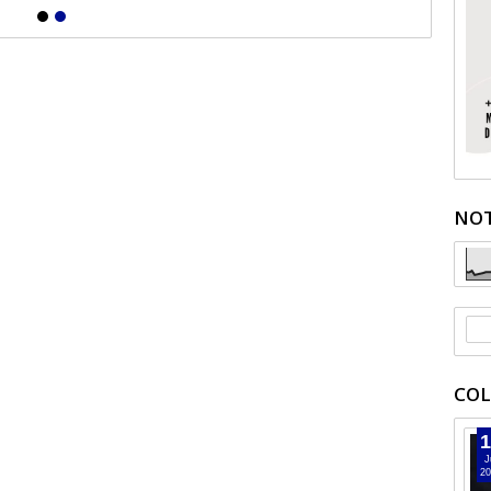
NOT
COL
1
J
20