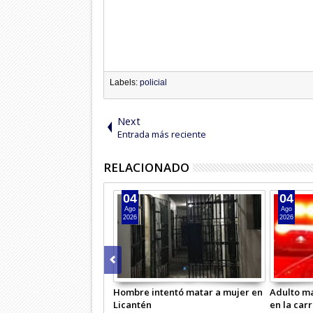
Labels:
policial
Next
Entrada más reciente
RELACIONADO
04
04
Ago
Ago
2026
2026
ndía droga frente a
Hombre intentó matar a mujer en
Adulto ma
licial
Licantén
en la car