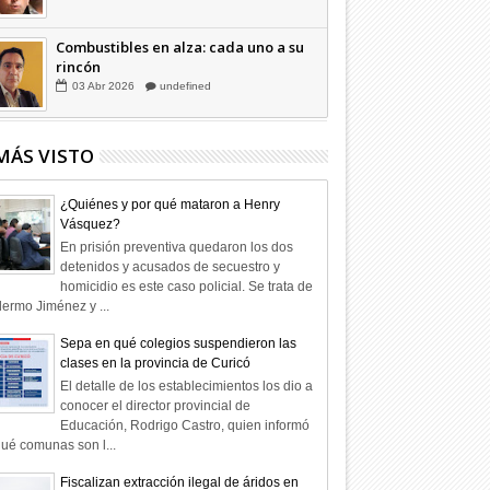
Combustibles en alza: cada uno a su
rincón
03
Abr
2026
undefined
MÁS VISTO
¿Quiénes y por qué mataron a Henry
Vásquez?
En prisión preventiva quedaron los dos
detenidos y acusados de secuestro y
homicidio es este caso policial. Se trata de
lermo Jiménez y ...
Sepa en qué colegios suspendieron las
clases en la provincia de Curicó
El detalle de los establecimientos los dio a
conocer el director provincial de
Educación, Rodrigo Castro, quien informó
ué comunas son l...
Fiscalizan extracción ilegal de áridos en