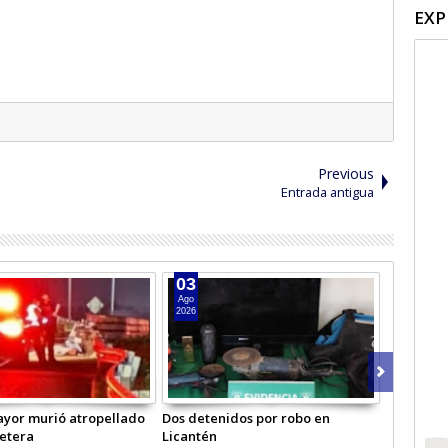
EXP
Previous
Entrada antigua
03
Ago
2026
yor murió atropellado
Dos detenidos por robo en
retera
Licantén