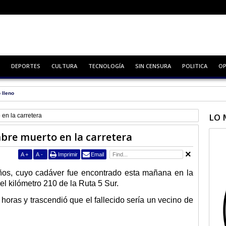
DEPORTES
CULTURA
TECNOLOGÍA
SIN CENSURA
POLITICA
OP
 lleno
LO 
en la carretera
bre muerto en la carretera
A
+
A
-
Imprimir
Email
ños, cuyo cadáver fue encontrado esta mañana en la
del kilómetro 210 de la Ruta 5 Sur.
 horas y trascendió que el fallecido sería un vecino de