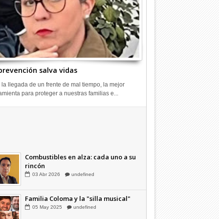
prevención salva vidas
 la llegada de un frente de mal tiempo, la mejor
amienta para proteger a nuestras familias e...
Hagamos la trazabilidad de los
candidatos
09
Dic
2025
undefined
Combustibles en alza: cada uno a su
rincón
03
Abr
2026
undefined
Familia Coloma y la "silla musical"
05
May
2025
undefined