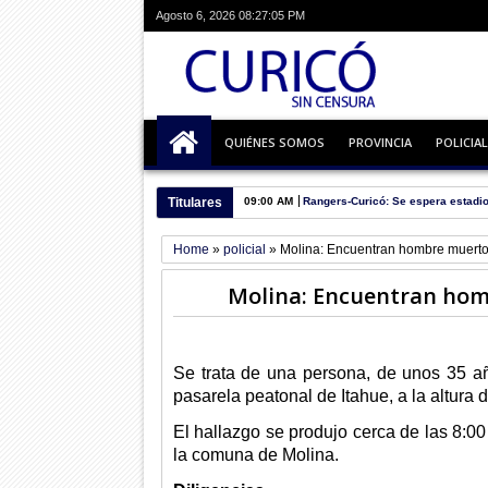
Agosto 6, 2026
08:27:06 PM
QUIÉNES SOMOS
PROVINCIA
POLICIAL
Titulares
09:00 AM
Rangers-Curicó: Se espera estadio
Home
»
policial
»
Molina: Encuentran hombre muerto 
Molina: Encuentran hom
Se trata de una persona, de unos 35 a
pasarela peatonal de Itahue, a la altura 
El hallazgo se produjo cerca de las 8:00
la comuna de Molina.