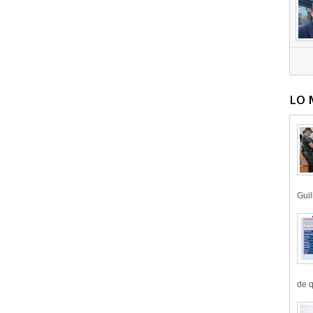
LO 
Guil
de q