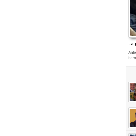
La 
Ante
herr