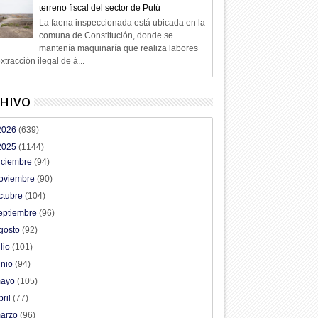
terreno fiscal del sector de Putú
La faena inspeccionada está ubicada en la
comuna de Constitución, donde se
mantenía maquinaría que realiza labores
xtracción ilegal de á...
HIVO
2026
(639)
2025
(1144)
iciembre
(94)
oviembre
(90)
ctubre
(104)
eptiembre
(96)
gosto
(92)
ulio
(101)
unio
(94)
ayo
(105)
bril
(77)
arzo
(96)