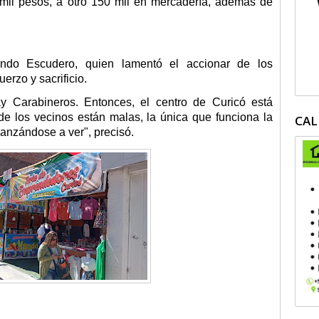
 mil pesos, a otro 150 mil en mercadería, además de
do Escudero, quien lamentó el accionar de los
erzo y sacrificio.
 Carabineros. Entonces, el centro de Curicó está
e los vecinos están malas, la única que funciona la
CAL
canzándose a ver", precisó.