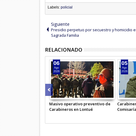
Labels:
policial
Siguiente
Presidio perpetuo por secuestro y homicidio 
Sagrada Familia
RELACIONADO
06
05
Ago
Ago
2026
2026
Masivo operativo preventivo de
Carabiner
Carabineros en Lontué
Comisaría