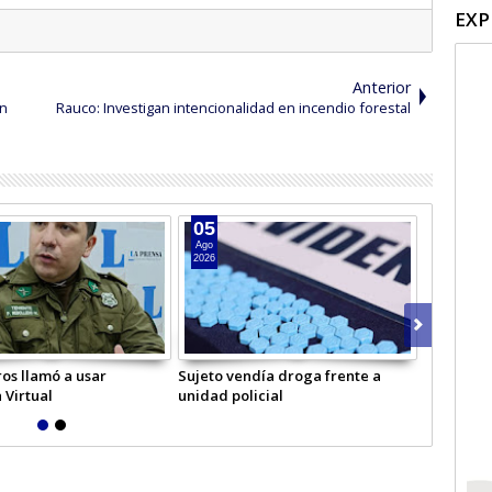
EXP
Anterior
en
Rauco: Investigan intencionalidad en incendio forestal
05
04
Ago
Ago
2026
2026
os llamó a usar
Sujeto vendía droga frente a
Hombre in
 Virtual
unidad policial
Licantén