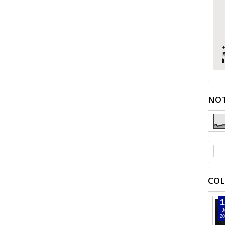
NOT
COL
1
J
20