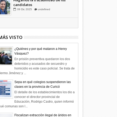
Hagamos la trazabilidad de los
candidatos
09
Dic
2025
undefined
MÁS VISTO
¿Quiénes y por qué mataron a Henry
Vásquez?
En prisión preventiva quedaron los dos
detenidos y acusados de secuestro y
homicidio es este caso policial. Se trata de
lermo Jiménez y ...
Sepa en qué colegios suspendieron las
clases en la provincia de Curicó
El detalle de los establecimientos los dio a
conocer el director provincial de
Educación, Rodrigo Castro, quien informó
ué comunas son l...
Fiscalizan extracción ilegal de áridos en