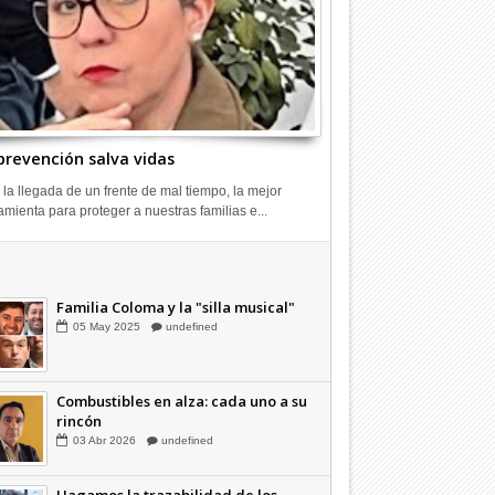
prevención salva vidas
 la llegada de un frente de mal tiempo, la mejor
amienta para proteger a nuestras familias e...
Combustibles en alza: cada uno a su
rincón
03
Abr
2026
undefined
Familia Coloma y la "silla musical"
05
May
2025
undefined
Combustibles en alza: cada uno a su
rincón
03
Abr
2026
undefined