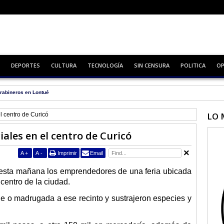
DEPORTES
CULTURA
TECNOLOGÍA
SIN CENSURA
POLITICA
OP
rabineros en Lontué
LO 
l centro de Curicó
ales en el centro de Curicó
A
+
A
-
Imprimir
Email
 esta mañana los emprendedores de una feria ubicada
 centro de la ciudad.
e o madrugada a ese recinto y sustrajeron especies y