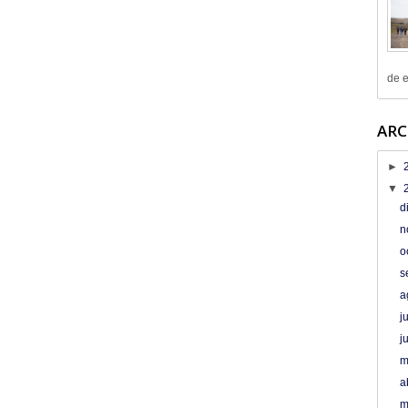
de e
ARC
►
▼
d
n
o
s
a
j
j
m
a
m