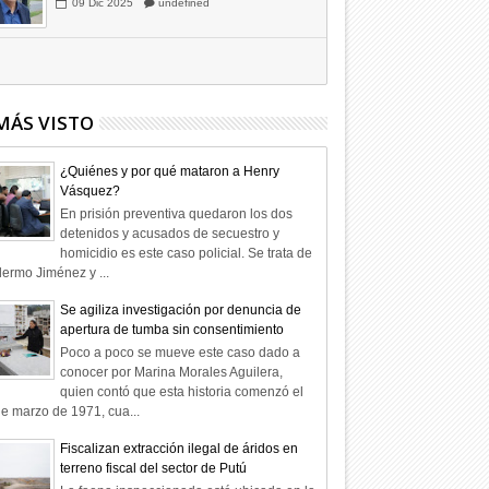
Hagamos la trazabilidad de los
candidatos
09
Dic
2025
undefined
MÁS VISTO
¿Quiénes y por qué mataron a Henry
Vásquez?
En prisión preventiva quedaron los dos
detenidos y acusados de secuestro y
homicidio es este caso policial. Se trata de
lermo Jiménez y ...
Se agiliza investigación por denuncia de
apertura de tumba sin consentimiento
Poco a poco se mueve este caso dado a
conocer por Marina Morales Aguilera,
quien contó que esta historia comenzó el
e marzo de 1971, cua...
Fiscalizan extracción ilegal de áridos en
terreno fiscal del sector de Putú