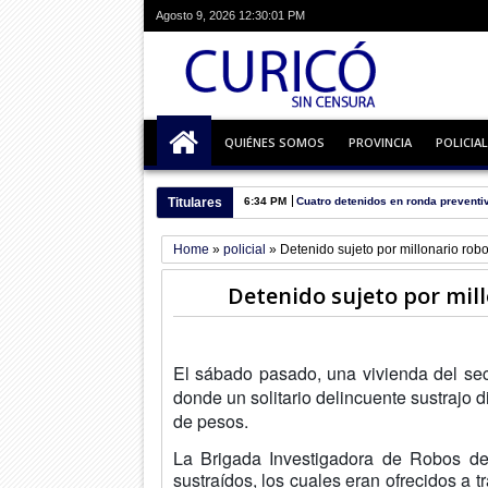
Agosto 9, 2026
12:30:02 PM
QUIÉNES SOMOS
PROVINCIA
POLICIAL
Titulares
6:34 PM
Cuatro detenidos en ronda preventi
Home
»
policial
»
Detenido sujeto por millonario ro
Detenido sujeto por mil
El sábado pasado, una vivienda del sect
donde un solitario delincuente sustrajo 
de pesos.
La Brigada Investigadora de Robos de 
sustraídos, los cuales eran ofrecidos a 