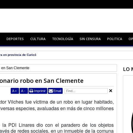
DEPORTES
CULTURA
TECNOLOGÍA
SIN CENSURA
POLITICA
OP
va en provincia de Curicó
LO 
bo en San Clemente
lonario robo en San Clemente
A
+
A
-
Imprimir
Email
or Vilches fue víctima de un robo en lugar habitado,
diversas especies, avaluadas en más de cinco millones
la PDI Linares dio con el paradero de los objetos
través de redes sociales, en un inmueble de la comuna