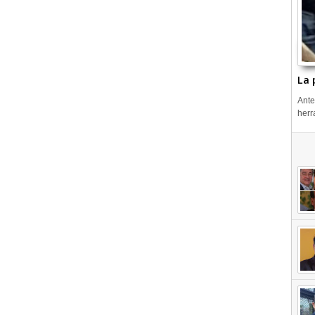
La 
Ante
herr