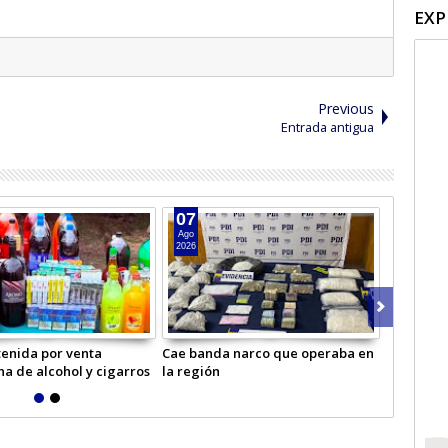
EXP
Previous
Entrada antigua
07
06
Ago
Ago
2026
2026
enida por venta
Cae banda narco que operaba en
Masivo op
na de alcohol y cigarros
la región
Carabiner