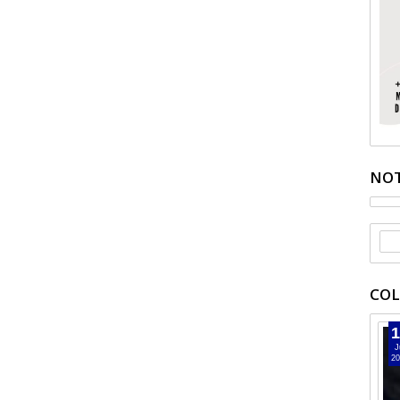
NOT
COL
1
J
20