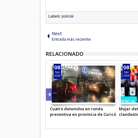
Labels:
policial
Next
Entrada más reciente
RELACIONADO
08
08
Ago
Ago
2026
2026
Cuatro detenidos en ronda
Mujer det
preventiva en provincia de Curicó
clandesti