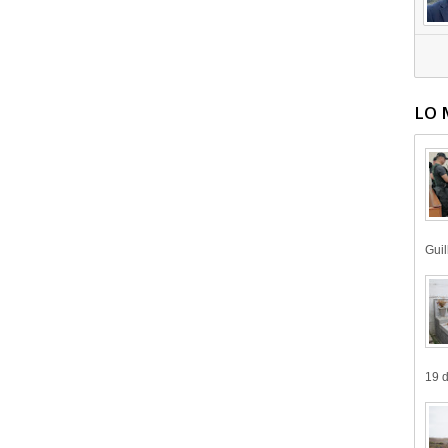
LO 
Guil
19 d