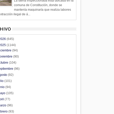
La faena inspeccionada está ubicada en la
comuna de Constitución, donde se
mantenía maquinaría que realiza labores
xtracción ilegal de á...
HIVO
2026
(645)
2025
(1144)
iciembre
(94)
oviembre
(90)
ctubre
(104)
eptiembre
(96)
gosto
(92)
ulio
(101)
unio
(94)
ayo
(105)
bril
(77)
arzo
(96)
ebrero
(93)