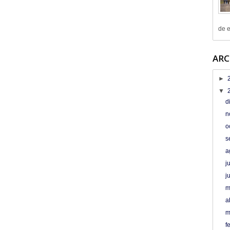
de e
ARC
►
▼
d
n
o
s
a
j
j
m
a
m
f