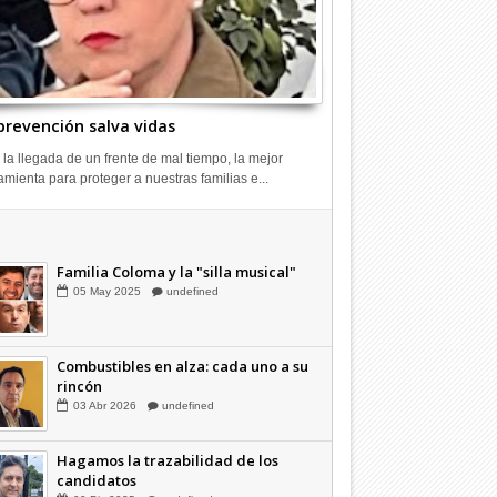
prevención salva vidas
 la llegada de un frente de mal tiempo, la mejor
amienta para proteger a nuestras familias e...
Combustibles en alza: cada uno a su
rincón
03
Abr
2026
undefined
Familia Coloma y la "silla musical"
05
May
2025
undefined
Combustibles en alza: cada uno a su
rincón
03
Abr
2026
undefined