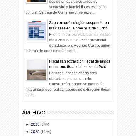
dos detenidos y acusados de
secuestro y homicidio es este caso
policial. Se trata de Guillermo Jiménez y ...
Sepa en qué colegios suspendieron
las clases en la provincia de Curicó
El detalle de los establecimientos los
dio a conocer el director provincial
de Educación, Rodrigo Castro, quien
informó de qué comunas son l...
Fiscalizan extracción ilegal de áridos
en terreno fiscal del sector de Putú
La faena inspeccionada está
ubicada en la comuna de
Constitución, donde se mantenía
maquinaría que realiza labores de extracción ilegal
de á...
ARCHIVO
►
2026
(644)
▼
2025
(1144)