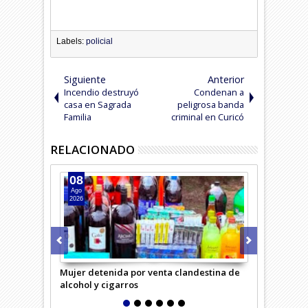
Labels:
policial
Siguiente
Anterior
Incendio destruyó
Condenan a
casa en Sagrada
peligrosa banda
Familia
criminal en Curicó
RELACIONADO
08
07
Ago
Ago
2026
2026
Mujer detenida por venta clandestina de
Cae banda n
alcohol y cigarros