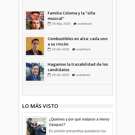
a su rincón
03
Abr
2026
undefined
Familia Coloma y la "silla
musical"
05
May
2025
undefined
Combustibles en alza: cada uno
a su rincón
03
Abr
2026
undefined
Hagamos la trazabilidad de los
candidatos
09
Dic
2025
undefined
LO MÁS VISTO
¿Quiénes y por qué mataron a Henry
Vásquez?
En prisión preventiva quedaron los