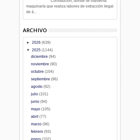
Constitución, donde se mantenía
maquinaría que realiza labores de extracción ilegal
de á...
ARCHIVO
►
2026
(639)
▼
2025
(1144)
diciembre
(94)
noviembre
(90)
octubre
(104)
septiembre
(96)
agosto
(92)
julio
(101)
junio
(94)
mayo
(105)
abril
(77)
marzo
(96)
febrero
(93)
enero
(102)