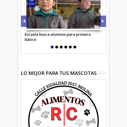
Ago
Ago
2026
2026
Escuela busca alumnos para primero
Adulta mayo
básico
confundió c
LO MEJOR PARA TUS MASCOTAS