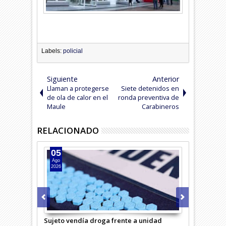
Labels:
policial
Siguiente
Anterior
Llaman a protegerse
Siete detenidos en
de ola de calor en el
ronda preventiva de
Maule
Carabineros
RELACIONADO
05
04
Ago
Ago
2026
2026
Sujeto vendía droga frente a unidad
Hombre inte