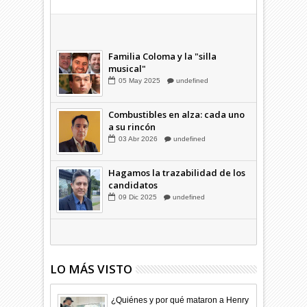
Combustibles en alza: cada uno
a su rincón
03
Abr
2026
undefined
Familia Coloma y la "silla
musical"
05
May
2025
undefined
Combustibles en alza: cada uno
a su rincón
03
Abr
2026
undefined
Hagamos la trazabilidad de los
candidatos
09
Dic
2025
undefined
LO MÁS VISTO
¿Quiénes y por qué mataron a Henry