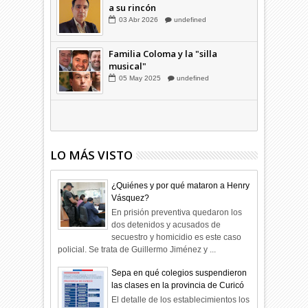
Combustibles en alza: cada uno
a su rincón
03
Abr
2026
undefined
Familia Coloma y la "silla
musical"
05
May
2025
undefined
LO MÁS VISTO
¿Quiénes y por qué mataron a Henry
Vásquez?
En prisión preventiva quedaron los
dos detenidos y acusados de
secuestro y homicidio es este caso
policial. Se trata de Guillermo Jiménez y ...
Sepa en qué colegios suspendieron
las clases en la provincia de Curicó
El detalle de los establecimientos los