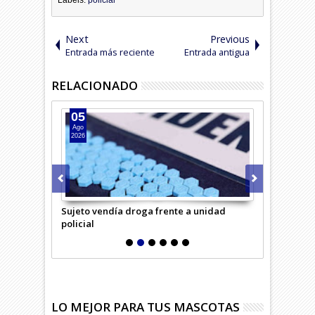
Next
Previous
Entrada más reciente
Entrada antigua
RELACIONADO
05
04
Ago
Ago
2026
2026
saría Virtual
Sujeto vendía droga frente a unidad
Hombre inte
policial
LO MEJOR PARA TUS MASCOTAS