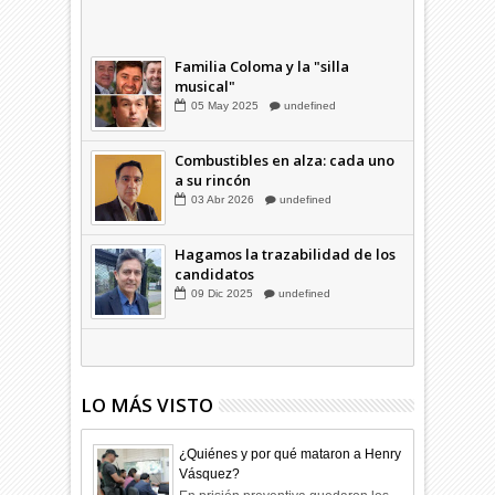
Combustibles en alza: cada uno
a su rincón
03
Abr
2026
undefined
Familia Coloma y la "silla
musical"
05
May
2025
undefined
Combustibles en alza: cada uno
a su rincón
03
Abr
2026
undefined
Hagamos la trazabilidad de los
candidatos
09
Dic
2025
undefined
LO MÁS VISTO
¿Quiénes y por qué mataron a Henry
Vásquez?