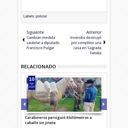
Labels:
policial
Siguiente
Anterior
Cambian medida
Incendio destruyó
cautelar a diputado
por completo una
Francisco Pulgar
casa en Sagrada
Familia
RELACIONADO
10
09
Ago
Ago
2026
2026
Carabineros persiguió 8 kilómetros a
Detenido por
caballo sin jinete
Curicó