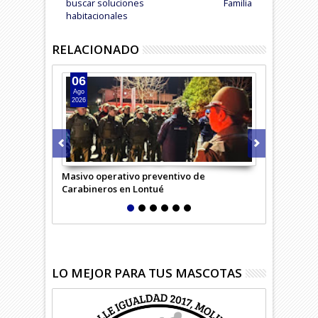
buscar soluciones
Familia
habitacionales
RELACIONADO
06
05
Ago
Ago
2026
2026
Masivo operativo preventivo de
Carabineros 
Carabineros en Lontué
LO MEJOR PARA TUS MASCOTAS