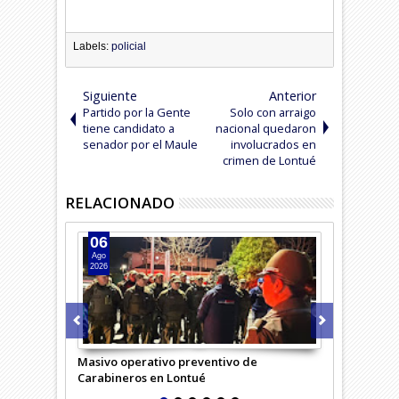
Labels:
policial
Siguiente
Anterior
Partido por la Gente
Solo con arraigo
tiene candidato a
nacional quedaron
senador por el Maule
involucrados en
crimen de Lontué
RELACIONADO
06
05
Ago
Ago
2026
2026
Masivo operativo preventivo de
Carabineros 
Carabineros en Lontué