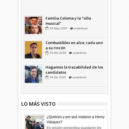
Combustibles en alza: cada uno
a su rincón
03
Abr
2026
undefined
Familia Coloma y la "silla
musical"
05
May
2025
undefined
Combustibles en alza: cada uno
a su rincón
03
Abr
2026
undefined
Hagamos la trazabilidad de los
candidatos
09
Dic
2025
undefined
LO MÁS VISTO
¿Quiénes y por qué mataron a Henry
Vásquez?
En prisión preventiva quedaron los